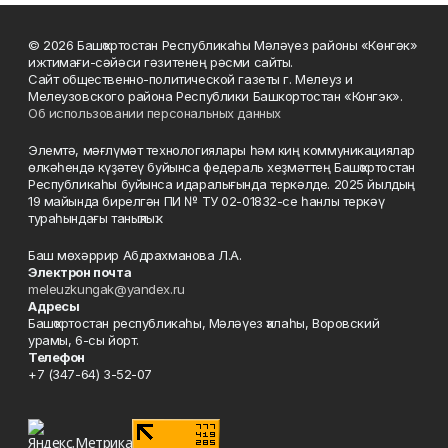
© 2026 Башҡортостан Республикаһы Мәләүез районы «Көнгәк»
ижтимағи-сәйәси гәзитенең рәсми сайты.
Сайт общественно-политической газеты г. Мелеуз и
Мелеузовского района Республики Башкортостан «Конгэк».
Об использовании персональных данных
Элемтә, мәғлүмәт технологиялары һәм киң коммуникациялар
өлкәһендә күҙәтеү буйынса федераль хеҙмәттең Башҡортостан
Республикаһы буйынса идаралығында теркәлде. 2025 йылдың
19 майында бирелгән ПИ № ТУ 02-01832-се һанлы теркәү
тураһындағы таныҡлыҡ.
Баш мөхәррир Абдрахманова Л.А.
Электрон почта
meleuzkungak@yandex.ru
Адресы
Башҡортостан республикаһы, Мәләүез ҡалаһы, Воровский
урамы, 6-сы йорт.
Телефон
+7 (347-64) 3-52-07