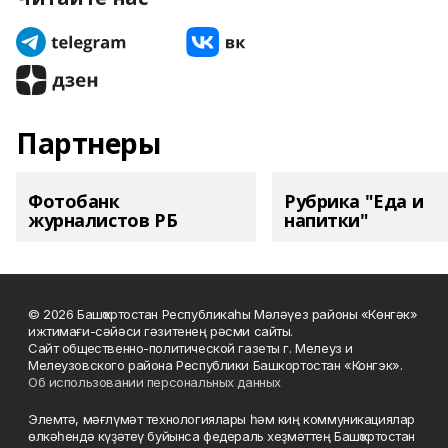
Партнеры
Фотобанк
Рубрика "Еда и
журналистов РБ
напитки"
© 2026 Башҡортостан Республикаһы Мәләүез районы «Көнгәк»
ижтимағи-сәйәси гәзитенең рәсми сайты.
Сайт общественно-политической газеты г. Мелеуз и
Мелеузовского района Республики Башкортостан «Конгэк».
Об использовании персональных данных
Элемтә, мәғлүмәт технологиялары һәм киң коммуникациялар
өлкәһендә күҙәтеү буйынса федераль хеҙмәттең Башҡортостан