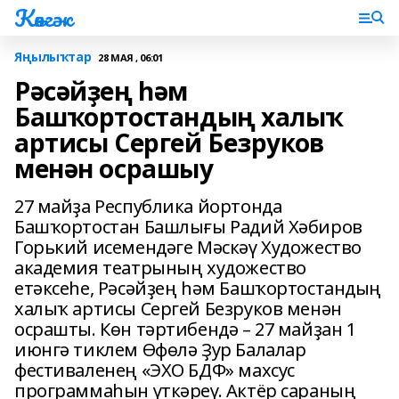
Көнгәк
Яңылыҡтар
28 МАЯ , 06:01
Рәсәйҙең һәм
Башҡортостандың халыҡ
артисы Сергей Безруков
менән осрашыу
27 майҙа Республика йортонда
Башҡортостан Башлығы Радий Хәбиров
Горький исемендәге Мәскәү Художество
академия театрының художество
етәксеһе, Рәсәйҙең һәм Башҡортостандың
халыҡ артисы Сергей Безруков менән
осрашты. Көн тәртибендә – 27 майҙан 1
июнгә тиклем Өфөлә Ҙур Балалар
фестиваленең «ЭХО БДФ» махсус
программаһын үткәреү. Актёр сараның