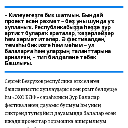
– Килеүегеҙгә бик шатмын. Бындай
проект өсөн рәхмәт – беҙ уны шунда уҡ
хупланыҡ. Республикабыҙҙа һеҙҙе ҙур
артист булараҡ яраталар, ҡәҙерләйҙәр
һәм хөрмәт итәләр. Ә фестивалдең
темаһы бик изге һәм мөһим – ул
балаларға һәм уларҙың таланттарына
арналған, – тип билдәләне төбәк
Башлығы.
Сергей Безруков республика етәкселегенә
башланғысты хуплауҙары өсөн рәхмәт белдерҙе
һәм «ЭХО БДФ» сараһының Ҙур Балалар
фестиваленең дауамы булыуы һәм уның
сиктәрендә туғыҙ йыл дауамында балалар өсөн
ижади проекттар тормошҡа ашырылыуы