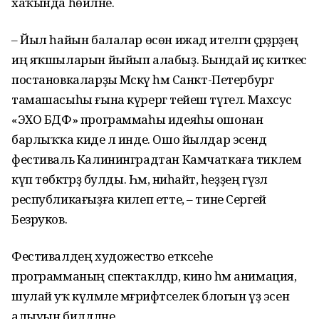
хаҡында һөйләне.
– Йыл һайын балалар өсөн ижад ителгән әҫәрҙәрҙең
иң яҡшыларын йыйып алабыҙ. Бындай иҫ киткес
постановкаларҙы Мәскәү һәм Санкт-Петербург
тамашасыһы ғына күрергә тейеш түгел. Махсус
«ЭХО БДФ» программаһы идеяһы ошонан
барлыҡҡа киде лә инде. Ошо йылдар эсендә
фестиваль Калининградтан Камчаткаға тиклем
күп төбәктәрҙә булды. Һәм, ниһайәт, һеҙҙең гүзәл
республикағыҙға килеп етте, – тине Сергей
Безруков.
Фестивалдең художество етәксеһе
программаның спектаклдәр, кино һәм анимация,
шулай уҡ күләмле мәғрифәтселек блогын үҙ эсенә
алыуын билдәләне.