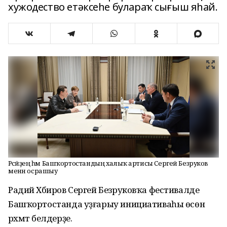
хужодество етәксеһе булараҡ сығыш яһай.
Рәсәйҙең һәм Башҡортостандың халыҡ артисы Сергей Безруков
менән осрашыу
Радий Хәбиров Сергей Безруковҡа фестивалде
Башҡортостанда уҙғарыу инициативаһы өсөн
рәхмәт белдерҙе.