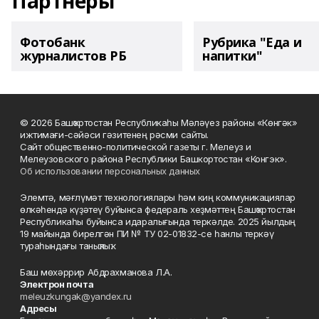
Партнеры
Фотобанк
Рубрика "Еда и
журналистов РБ
напитки"
© 2026 Башҡортостан Республикаһы Мәләүез районы «Көнгәк»
ижтимағи-сәйәси гәзитенең рәсми сайты.
Сайт общественно-политической газеты г. Мелеуз и
Мелеузовского района Республики Башкортостан «Конгэк».
Об использовании персональных данных
Элемтә, мәғлүмәт технологиялары һәм киң коммуникациялар
өлкәһендә күҙәтеү буйынса федераль хеҙмәттең Башҡортостан
Республикаһы буйынса идаралығында теркәлде. 2025 йылдың
19 майында бирелгән ПИ № ТУ 02-01832-се һанлы теркәү
тураһындағы таныҡлыҡ.
Баш мөхәррир Абдрахманова Л.А.
Электрон почта
meleuzkungak@yandex.ru
Адресы