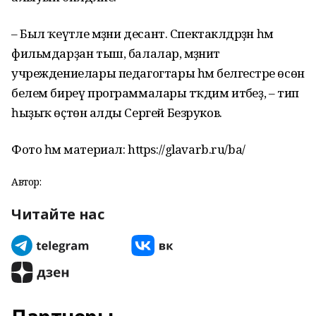
– Был ҡеүәтле мәҙәни десант. Спектаклдәрҙән һәм
фильмдарҙан тыш, балалар, мәҙәниәт
учреждениелары педагогтары һәм белгестәре өсөн
белем биреү программалары тәҡдим итәбеҙ, – тип
һыҙыҡ өҫтөнә алды Сергей Безруков.
Фото һәм материал: https://glavarb.ru/ba/
Автор:
Читайте нас