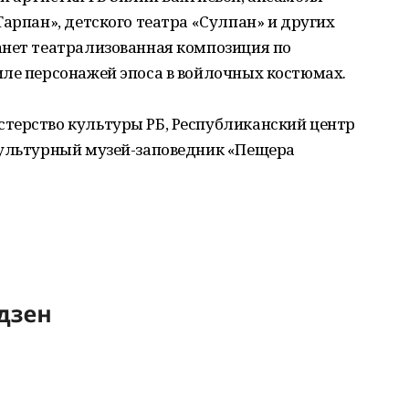
Тарпан», детского театра «Сулпан» и других
анет театрализованная композиция по
иле персонажей эпоса в войлочных костюмах.
терство культуры РБ, Республиканский центр
культурный музей-заповедник «Пещера