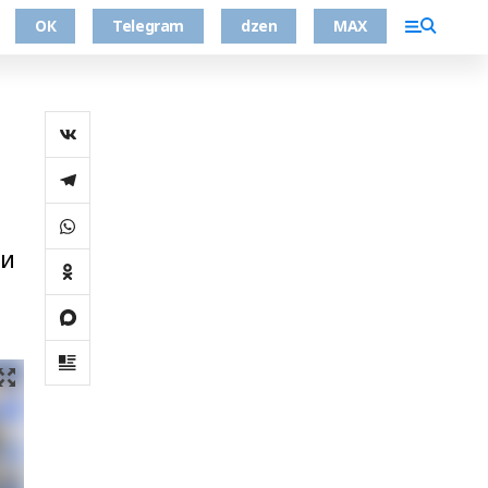
ОК
Telegram
dzen
MAX
 и