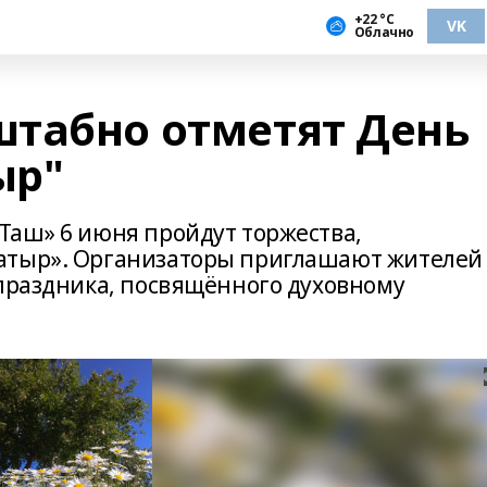
+22 °С
VK
Облачно
табно отметят День
ыр"
Таш» 6 июня пройдут торжества,
атыр». Организаторы приглашают жителей
 праздника, посвящённого духовному