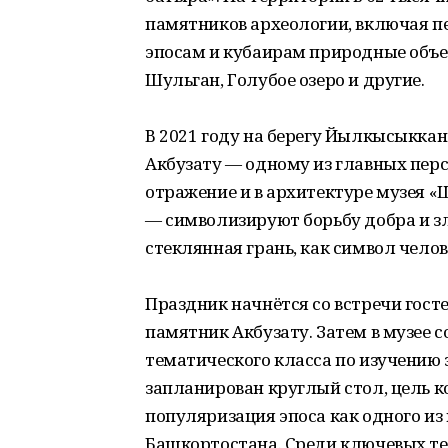
памятников археологии, включая п
эпосам и кубаирам природные объе
Шульган, Голубое озеро и другие.
В 2021 году на берегу Йылкысыкка
Акбузату — одному из главных пер
отражение и в архитектуре музея 
— символизируют борьбу добра и з
стеклянная грань, как символ чело
Праздник начнётся со встречи гост
памятник Акбузату. Затем в музее 
тематического класса по изучению 
запланирован круглый стол, цель к
популяризация эпоса как одного и
Башкортостана. Среди ключевых те