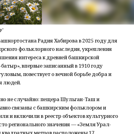
р"
ашкортостана Радия Хабирова в 2025 году для
рского фольклорного наследия, укрепления
ышения интереса к древней башкирской
-батыр», впервые записанный в 1910 году
ловым, повествует о вечной борьбе добра и
ья людей.
но не случайно: пещера Шульган-Таш и
ывно связаны с башкирским фольклором и
вили и включили в реестр объектов культурного
то регионального значения — «Земля Урал-
чи квадратных метров расположены 17