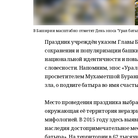
В Баширии масштабно отметят День эпоса "Урал баты
Праздник учреждён указом Главы Б
сохранения и популяризации башки
национальной идентичности и пов
словесности. Напомним, эпос «Урал
просветителем Мухаметшой Бурангу
зла, о подвиге батыра во имя счаст
Место проведения праздника выбра
окружающая её территория неразр
мифологией. В 2015 году здесь выя
наследия достопримечательное мес
батыра». На территории в 62 тыся