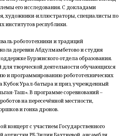
блемы его исследования. С докладами
ея, художники-иллюстраторы, специалисты по
х институтов республики.
валь робототехники и традиций
кола деревни Абдулмамбетово и студия
оддержке Бурзянского отдела образования.
й для творческой деятельности обучающихся
ию и программированию робототехнических
а Кубок Урал-батыра и приз, учрежденный
ган-Таш». В программе соревнований –
 роботов на пересечённой местности,
оршков и гонка дронов.
й концерт с участием Государственного
й артистки РБ Зилии Бахтиевой, ансамбля