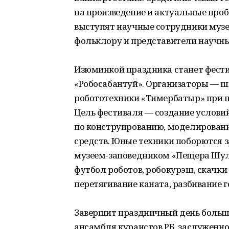
на произведение и актуальные про
выступят научные сотрудники муз
фольклору и представители научны
Изюминкой праздника станет фести
«Робосабантуй». Организаторы — ш
робототехники «Тимербатыр» при п
Цель фестиваля — создание услови
по конструированию, моделирован
средств. Юные техники поборются з
музеем-заповедником «Пещера Шуль
футбол роботов, робокурэш, скачки
перетягивание каната, разбивание г
Завершит праздничный день большо
ансамбля кураистов РБ, заслуженно