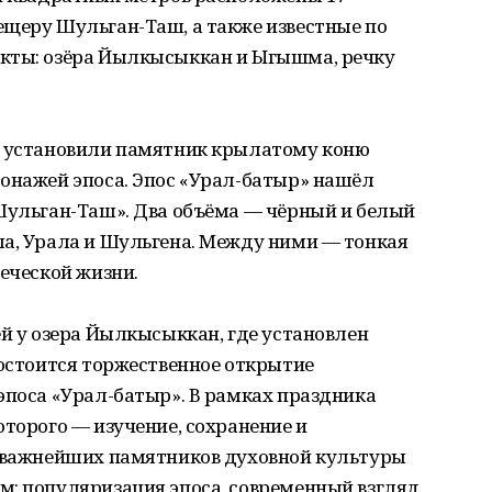
ещеру Шульган-Таш, а также известные по
кты: озёра Йылкысыккан и Ыгышма, речку
н установили памятник крылатому коню
сонажей эпоса. Эпос «Урал-батыр» нашёл
«Шульган-Таш». Два объёма — чёрный и белый
ла, Урала и Шульгена. Между ними — тонкая
веческой жизни.
ей у озера Йылкысыккан, где установлен
состоится торжественное открытие
эпоса «Урал-батыр». В рамках праздника
оторого — изучение, сохранение и
з важнейших памятников духовной культуры
м: популяризация эпоса, современный взгляд