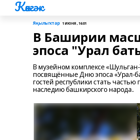
Көнгәк
Яңылыҡтар
1 ИЮНЯ , 16:01
В Баширии масш
эпоса "Урал бат
В музейном комплексе «Шульган-
посвящённые Дню эпоса «Урал-б
гостей республики стать частью
наследию башкирского народа.