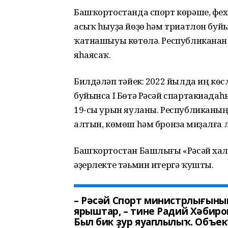
Башҡортостанда спорт көрәше, фехт
асыҡ һыуҙа йөҙөү һәм триатлон буй
ҡатнашыуы көтөлә. Республиканан 
яһаясаҡ.
Билдәләп үтәйек: 2022 йылда иң кө
буйынса I Бөтә Рәсәй спартакиада
19-сы урын яуланы. Республиканы
алтын, көмөш һәм бронза миҙалға 
Башҡортостан Башлығы «Рәсәй хал
әҙерлекте тәьмин итергә ҡушты.
– Рәсәй Спорт министрлығыны
ярыштар, – тине Радий Хәбиров
Был бик ҙур яуаплылыҡ. Объе