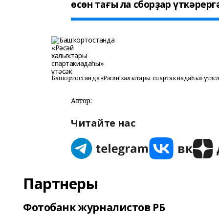
өсөн тағы ла сборҙар үткәрергә
Башҡортостанда «Рәсәй халыҡтары спартакиадаһы» үтәс
Автор:
Читайте нас
Партнеры
Фотобанк журналистов РБ