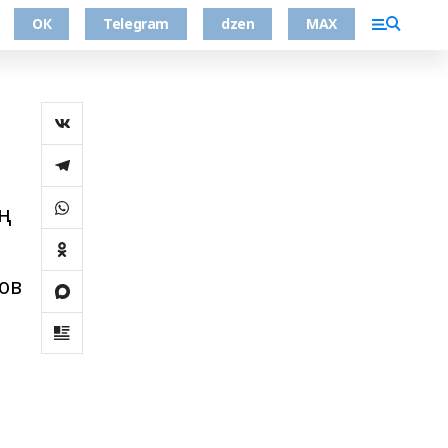
ОК
Telegram
dzen
MAX
ң
ов