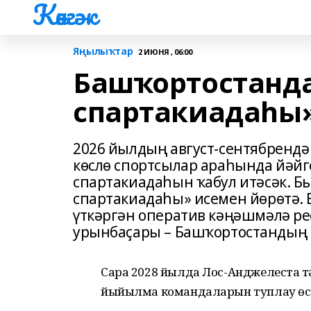
Көнгәк
Яңылыҡтар
2 ИЮНЯ , 06:00
Башҡортостанда
спартакиадаһы»
2026 йылдың август-сентябрендә
көслө спортсылар араһында йәйге
спартакиадаһын ҡабул итәсәк. Б
спартакиадаһы» исемен йөрөтә. 
үткәргән оператив кәңәшмәлә р
урынбаҫары – Башҡортостандың с
Сара 2028 йылда Лос-Анджелеста ү
йыйылма командаларын туплау өсө