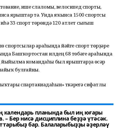
ование, ишеү слаломы, велосипед спорты,
ынса ярыштар үтә. Унда яҡынса 1500 спортсы
иһә 33 спорт төрөндә 120 атлет сығыш
слө спортсылар араһында йәйге спорт төрҙәре
һында Башҡортостан илдең 68 төбәге араһында
ң йыйылма командаһы был ярыштарҙа өсәр
лайыҡ булғайны.
ыҡтары спартакиадаһын» үткәреүгә сифатлы
ң календарь планында был иң юғары
. – Бер нисә дисциплина беҙҙә үтәсәк.
кттарыбыҙ бар. Балаларыбыҙҙы әҙерләү