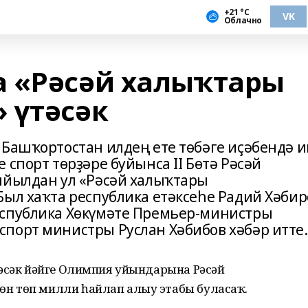
+21 °С
VK
Облачно
 «Рәсәй халыҡтары
 үтәсәк
 Башҡортостан илдең ете төбәге иҫәбендә и
 спорт төрҙәре буйынса II Бөтә Рәсәй
ыйылдан ул «Рәсәй халыҡтары
Был хаҡта республика етәксеһе Радий Хәбир
еспублика Хөкүмәте Премьер-министры
порт министры Руслан Хәбибов хәбәр итте.
тәсәк йәйге Олимпия уйындарына Рәсәй
н төп милли һайлап алыу этабы буласаҡ.