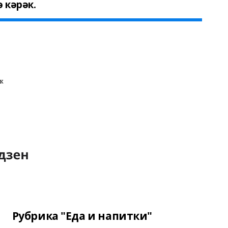
 кәрәк.
әк
Рубрика "Еда и напитки"