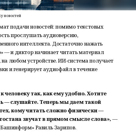
ку новостей
ат подачи новостей: помимо текстовых
ность прослушать аудиоверсию,
венного интеллекта. Достаточно нажать
ю» — и диктор начинает читать материал
, на любом устройстве. ИИ-система получает
овки и генерирует аудиофайл в течение
человеку так, как ему удобно. Хотите
ть — слушайте. Теперь мы даем такой
 тех, кому читать сложно физически —
тостана звучат в прямом смысле слова»,
—
«Башинформ» Равиль Зарипов.