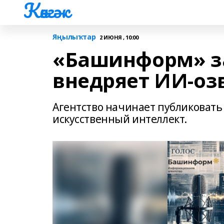
Көнгәк
Яңылыҡтар
2 ИЮНЯ , 10:00
«Башинформ» за
внедряет ИИ-оз
Агентство начинает публиковать
искусственный интеллект.