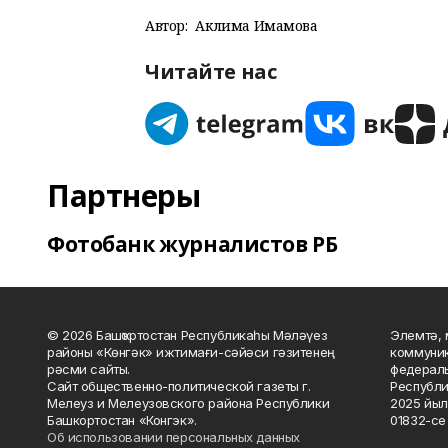
Автор:
Аклима Имамова
Читайте нас
Партнеры
Фотобанк журналистов РБ
© 2026 Башҡортостан Республикаһы Мәләүез
Элемтә, 
районы «Көнгәк» ижтимағи-сәйәси гәзитенең
коммуник
рәсми сайты.
федераль
Сайт общественно-политической газеты г.
Республи
Мелеуз и Мелеузовского района Республики
2025 йыл
Башкортостан «Конгэк».
01832-се 
Об использовании персональных данных