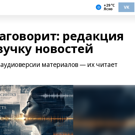
+29 °С
VK
Ясно
говорит: редакция
вучку новостей
 аудиоверсии материалов — их читает