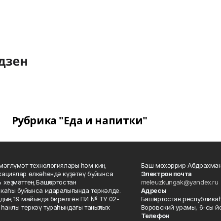
Рубрика "Еда и напитки"
мәғлүмәт технологиялары һәм киң
Баш мөхәррир Абдрахман
ациялар өлкәһендә күҙәтеү буйынса
Электрон почта
 хеҙмәттең Башҡортостан
meleuzkungak@yandex.ru
каһы буйынса идаралығында теркәлде.
Адресы
дың 19 майында бирелгән ПИ № ТУ 02-
Башҡортостан республикаһ
һанлы теркәү тураһындағы таныҡлыҡ.
Воровский урамы, 6-сы йо
Телефон