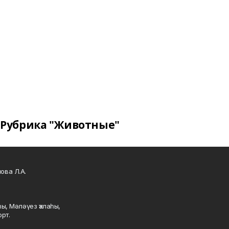
Рубрика "Животные"
ова Л.А.
ы, Мәләүез ҡалаһы,
рт.