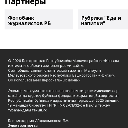
Партнеры
Фотобанк
Рубрика "Еда и
журналистов РБ
напитки"
© 2026 Башҡортостан Республикаһы Мәләүез районы «Көнгәк»
ижтимағи-сәйәси гәзитенең рәсми сайты.
Сайт общественно-политической газеты г. Мелеуз и
Мелеузовского района Республики Башкортостан «Конгэк».
Об использовании персональных данных
Элемтә, мәғлүмәт технологиялары һәм киң коммуникациялар
өлкәһендә күҙәтеү буйынса федераль хеҙмәттең Башҡортостан
Республикаһы буйынса идаралығында теркәлде. 2025 йылдың
19 майында бирелгән ПИ № ТУ 02-01832-се һанлы теркәү
тураһындағы таныҡлыҡ.
Баш мөхәррир Абдрахманова Л.А.
Электрон почта