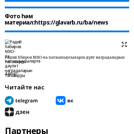
Фото һәм
материал:https://glavarb.ru/ba/news
Радий Хәбиров МХО-ла ҡатнашыусыларға дәүләт наградаларын
тапшырҙы
Автор:
Читайте нас
Партнеры