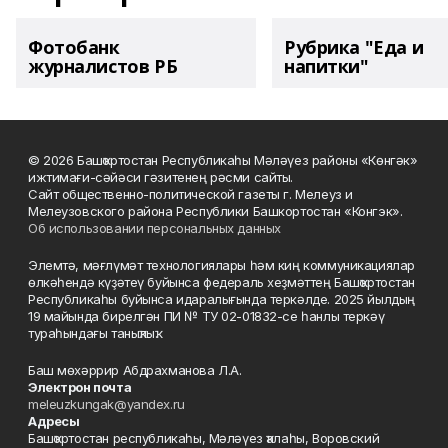
Фотобанк
Рубрика "Еда и
журналистов РБ
напитки"
© 2026 Башҡортостан Республикаһы Мәләүез районы «Көнгәк»
ижтимағи-сәйәси гәзитенең рәсми сайты.
Сайт общественно-политической газеты г. Мелеуз и
Мелеузовского района Республики Башкортостан «Конгэк».
Об использовании персональных данных
Элемтә, мәғлүмәт технологиялары һәм киң коммуникациялар
өлкәһендә күҙәтеү буйынса федераль хеҙмәттең Башҡортостан
Республикаһы буйынса идаралығында теркәлде. 2025 йылдың
19 майында бирелгән ПИ № ТУ 02-01832-се һанлы теркәү
тураһындағы таныҡлыҡ.
Баш мөхәррир Абдрахманова Л.А.
Электрон почта
meleuzkungak@yandex.ru
Адресы
Башҡортостан республикаһы, Мәләүез ҡалаһы, Воровский