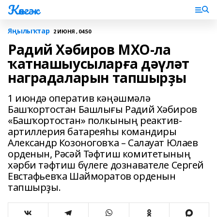
Көнгәк
Яңылыҡтар
2 ИЮНЯ , 04:50
Радий Хәбиров МХО-ла
ҡатнашыусыларға дәүләт
наградаларын тапшырҙы
1 июндә оператив кәңәшмәлә
Башҡортостан Башлығы Радий Хәбиров
«Башҡортостан» полкының реактив-
артиллерия батареяһы командиры
Александр Козоноговҡа – Салауат Юлаев
орденын, Рәсәй Тәфтиш комитетының
хәрби тәфтиш бүлеге дознавателе Сергей
Евстафьевҡа Шайморатов орденын
тапшырҙы.