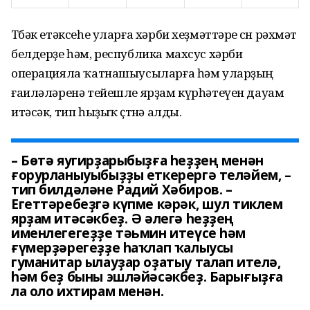
Төбәк етәксеһе уларға хәрби хеҙмәттәре өсөн рәхмәт
белдерҙе һәм, республика махсус хәрби
операцияла ҡатнашыусыларға һәм уларҙың
ғаиләләренә тейешле ярҙам күрһәтеүен дауам
итәсәк, тип һыҙыҡ өҫтөнә алды.
– Бөтә яугирҙарыбыҙға һеҙҙең менән
ғорурланыуыбыҙҙы еткерергә теләйем, –
тип билдәләне Радий Хәбиров. –
Егеттәребеҙгә күпме кәрәк, шул тиклем
ярҙам итәсәкбеҙ. Ә әлегә һеҙҙең
именлегегеҙҙе тәьмин итеүсе һәм
ғүмерҙәрегеҙҙе һаҡлап ҡалыусы
гуманитар ылауҙар оҙатыу талап ителә,
һәм беҙ быны эшләйәсәкбеҙ. Барығыҙға
ла оло ихтирам менән.