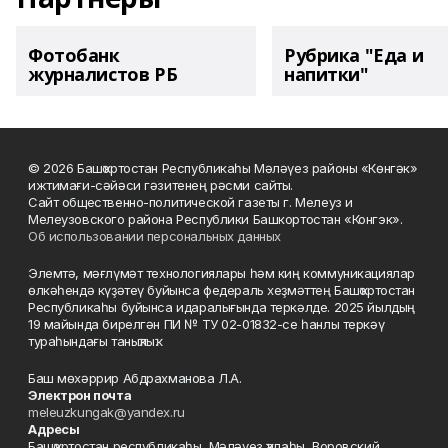
Фотобанк
Рубрика "Еда и
журналистов РБ
напитки"
© 2026 Башҡортостан Республикаһы Мәләүез районы «Көнгәк»
ижтимағи-сәйәси гәзитенең рәсми сайты.
Сайт общественно-политической газеты г. Мелеуз и
Мелеузовского района Республики Башкортостан «Конгэк».
Об использовании персональных данных
Элемтә, мәғлүмәт технологиялары һәм киң коммуникациялар
өлкәһендә күҙәтеү буйынса федераль хеҙмәттең Башҡортостан
Республикаһы буйынса идаралығында теркәлде. 2025 йылдың
19 майында бирелгән ПИ № ТУ 02-01832-се һанлы теркәү
тураһындағы таныҡлыҡ.
Баш мөхәррир Абдрахманова Л.А.
Электрон почта
meleuzkungak@yandex.ru
Адресы
Башҡортостан республикаһы, Мәләүез ҡалаһы, Воровский