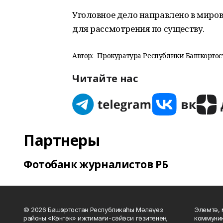
Уголовное дело направлено в миро
для рассмотрения по существу.
Автор:
Прокуратура Республики Башкортос
Читайте нас
Партнеры
Фотобанк журналистов РБ
© 2026 Башҡортостан Республикаһы Мәләүез
Элемтә, 
районы «Көнгәк» ижтимағи-сәйәси гәзитенең
коммуник