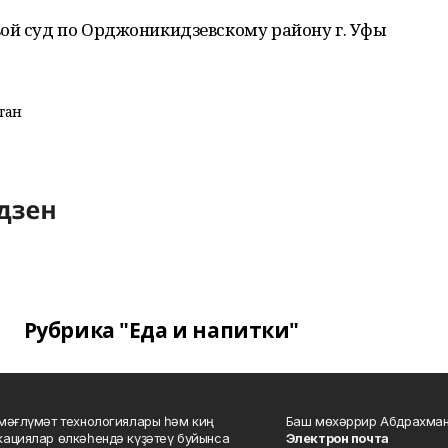
вой суд по Орджоникидзевскому району г. Уфы
тан
Рубрика "Еда и напитки"
мәғлүмәт технологиялары һәм киң
Баш мөхәррир Абдрахман
ациялар өлкәһендә күҙәтеү буйынса
Электрон почта