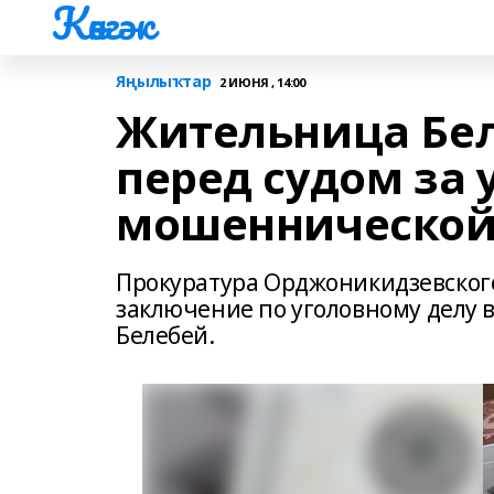
Көнгәк
Яңылыҡтар
2 ИЮНЯ , 14:00
Жительница Бел
перед судом за 
мошеннической
Прокуратура Орджоникидзевского
заключение по уголовному делу 
Белебей.