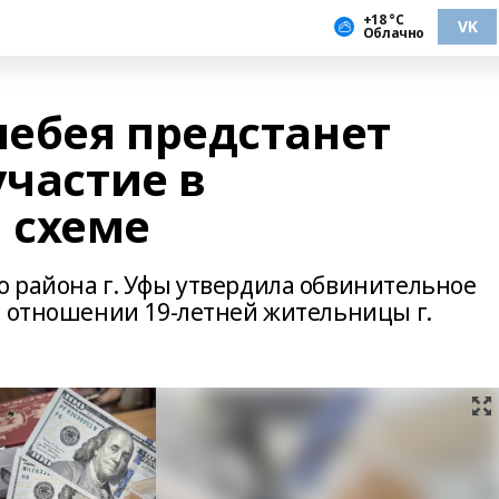
+18 °С
VK
Облачно
ебея предстанет
участие в
 схеме
 района г. Уфы утвердила обвинительное
в отношении 19-летней жительницы г.