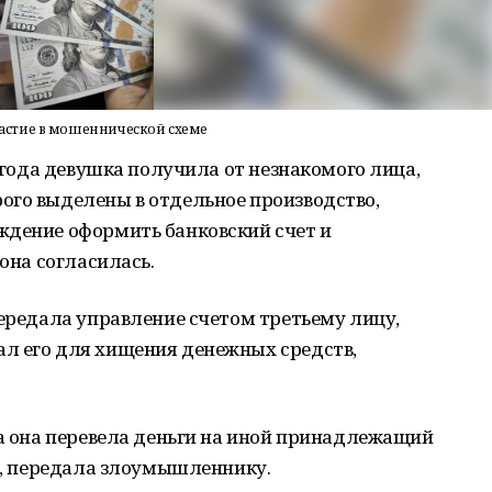
частие в мошеннической схеме
5 года девушка получила от незнакомого лица,
ого выделены в отдельное производство,
ждение оформить банковский счет и
 она согласилась.
передала управление счетом третьему лицу,
л его для хищения денежных средств,
та она перевела деньги на иной принадлежащий
те, передала злоумышленнику.