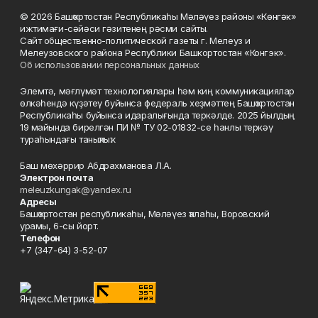
© 2026 Башҡортостан Республикаһы Мәләүез районы «Көнгәк»
ижтимағи-сәйәси гәзитенең рәсми сайты.
Сайт общественно-политической газеты г. Мелеуз и
Мелеузовского района Республики Башкортостан «Конгэк».
Об использовании персональных данных
Элемтә, мәғлүмәт технологиялары һәм киң коммуникациялар
өлкәһендә күҙәтеү буйынса федераль хеҙмәттең Башҡортостан
Республикаһы буйынса идаралығында теркәлде. 2025 йылдың
19 майында бирелгән ПИ № ТУ 02-01832-се һанлы теркәү
тураһындағы таныҡлыҡ.
Баш мөхәррир Абдрахманова Л.А.
Электрон почта
meleuzkungak@yandex.ru
Адресы
Башҡортостан республикаһы, Мәләүез ҡалаһы, Воровский
урамы, 6-сы йорт.
Телефон
+7 (347-64) 3-52-07