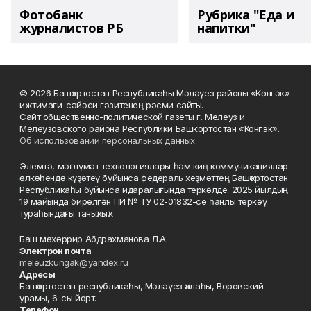
Фотобанк
Рубрика "Еда и
журналистов РБ
напитки"
© 2026 Башҡортостан Республикаһы Мәләүез районы «Көнгәк»
ижтимағи-сәйәси гәзитенең рәсми сайты.
Сайт общественно-политической газеты г. Мелеуз и
Мелеузовского района Республики Башкортостан «Конгэк».
Об использовании персональных данных
Элемтә, мәғлүмәт технологиялары һәм киң коммуникациялар
өлкәһендә күҙәтеү буйынса федераль хеҙмәттең Башҡортостан
Республикаһы буйынса идаралығында теркәлде. 2025 йылдың
19 майында бирелгән ПИ № ТУ 02-01832-се һанлы теркәү
тураһындағы таныҡлыҡ.
Баш мөхәррир Абдрахманова Л.А.
Электрон почта
meleuzkungak@yandex.ru
Адресы
Башҡортостан республикаһы, Мәләүез ҡалаһы, Воровский
урамы, 6-сы йорт.
Телефон