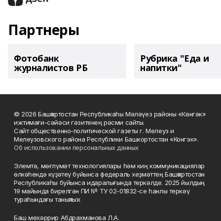
Партнеры
Фотобанк
Рубрика "Еда и
журналистов РБ
напитки"
© 2026 Башҡортостан Республикаһы Мәләүез районы «Көнгәк»
ижтимағи-сәйәси гәзитенең рәсми сайты.
Сайт общественно-политической газеты г. Мелеуз и
Мелеузовского района Республики Башкортостан «Конгэк».
Об использовании персональных данных
Элемтә, мәғлүмәт технологиялары һәм киң коммуникациялар
өлкәһендә күҙәтеү буйынса федераль хеҙмәттең Башҡортостан
Республикаһы буйынса идаралығында теркәлде. 2025 йылдың
19 майында бирелгән ПИ № ТУ 02-01832-се һанлы теркәү
тураһындағы таныҡлыҡ.
Баш мөхәррир Абдрахманова Л.А.