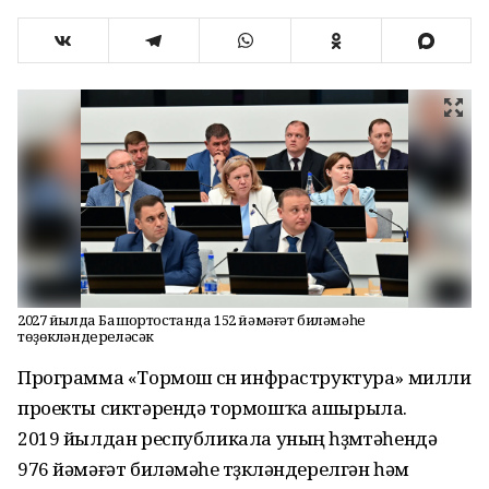
2027 йылда Башҡортостанда 152 йәмәғәт биләмәһе
төҙөкләндереләсәк
Программа «Тормош өсөн инфраструктура» милли
проекты сиктәрендә тормошҡа ашырыла.
2019 йылдан республикала уның һөҙөмтәһендә
976 йәмәғәт биләмәһе төҙөкләндерелгән һәм