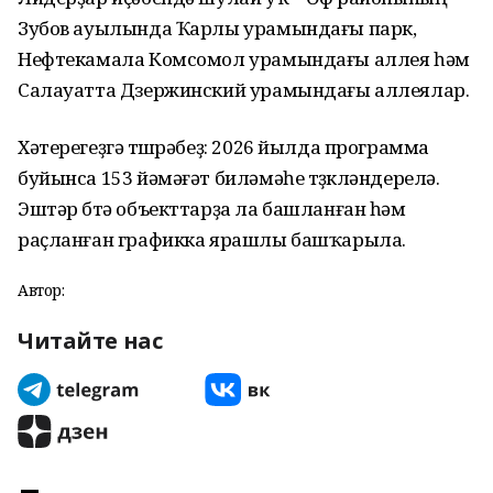
Зубов ауылында Ҡарлы урамындағы парк,
Нефтекамала Комсомол урамындағы аллея һәм
Салауатта Дзержинский урамындағы аллеялар.
Хәтерегеҙгә төшөрәбеҙ: 2026 йылда программа
буйынса 153 йәмәғәт биләмәһе төҙөкләндерелә.
Эштәр бөтә объекттарҙа ла башланған һәм
раҫланған графикка ярашлы башҡарыла.
Автор:
Читайте нас