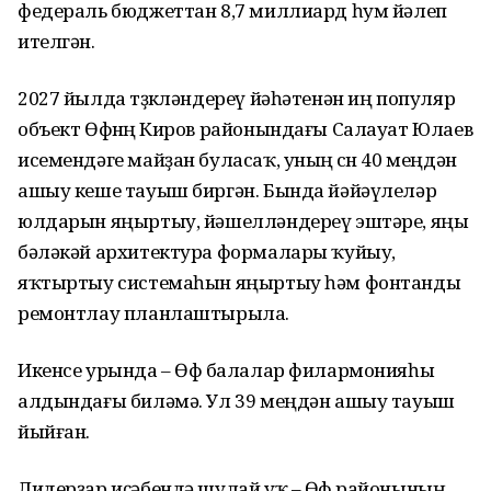
федераль бюджеттан 8,7 миллиард һум йәлеп
ителгән.
2027 йылда төҙөкләндереү йәһәтенән иң популяр
объект Өфөнөң Киров районындағы Салауат Юлаев
исемендәге майҙан буласаҡ, уның өсөн 40 меңдән
ашыу кеше тауыш биргән. Бында йәйәүлеләр
юлдарын яңыртыу, йәшелләндереү эштәре, яңы
бәләкәй архитектура формалары ҡуйыу,
яҡтыртыу системаһын яңыртыу һәм фонтанды
ремонтлау планлаштырыла.
Икенсе урында – Өфө балалар филармонияһы
алдындағы биләмә. Ул 39 меңдән ашыу тауыш
йыйған.
Лидерҙар иҫәбендә шулай уҡ – Өфө районының