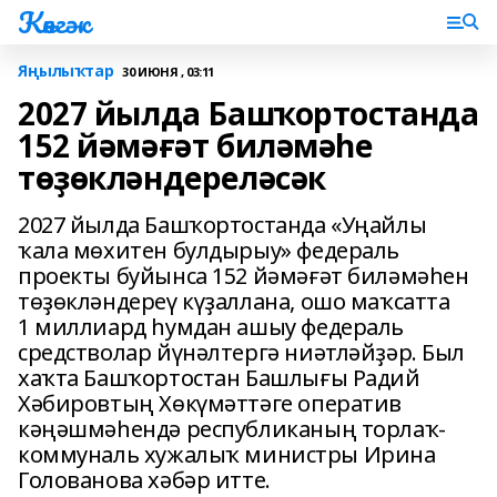
Көнгәк
Яңылыҡтар
30 ИЮНЯ , 03:11
2027 йылда Башҡортостанда
152 йәмәғәт биләмәһе
төҙөкләндереләсәк
2027 йылда Башҡортостанда «Уңайлы
ҡала мөхитен булдырыу» федераль
проекты буйынса 152 йәмәғәт биләмәһен
төҙөкләндереү күҙаллана, ошо маҡсатта
1 миллиард һумдан ашыу федераль
средстволар йүнәлтергә ниәтләйҙәр. Был
хаҡта Башҡортостан Башлығы Радий
Хәбировтың Хөкүмәттәге оператив
кәңәшмәһендә республиканың торлаҡ-
коммуналь хужалыҡ министры Ирина
Голованова хәбәр итте.