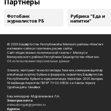
Партнеры
Фотобанк
Рубрика "Еда и
журналистов РБ
напитки"
© 2026 Башҡортостан Республикаһы Мәләүез районы «Көнгәк»
ижтимағи-сәйәси гәзитенең рәсми сайты.
Сайт общественно-политической газеты г. Мелеуз и
Мелеузовского района Республики Башкортостан «Конгэк».
Об использовании персональных данных
Элемтә, мәғлүмәт технологиялары һәм киң коммуникациялар
өлкәһендә күҙәтеү буйынса федераль хеҙмәттең Башҡортостан
Республикаһы буйынса идаралығында теркәлде. 2025 йылдың
19 майында бирелгән ПИ № ТУ 02-01832-се һанлы теркәү
тураһындағы таныҡлыҡ.
Баш мөхәррир Абдрахманова Л.А.
Электрон почта
meleuzkungak@yandex.ru
Адресы