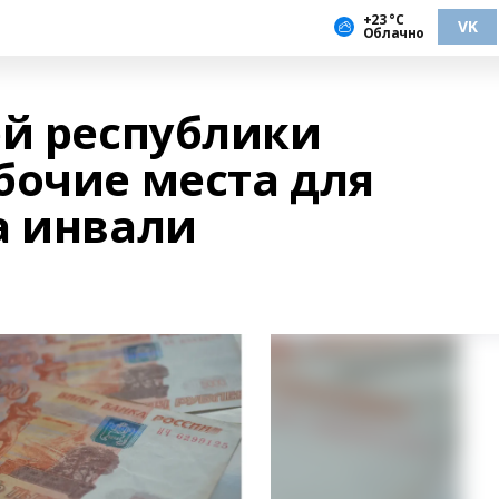
+23 °С
VK
Облачно
ей республики
бочие места для
а инвали