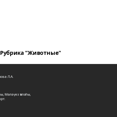
Рубрика "Животные"
ова Л.А.
ы, Мәләүез ҡалаһы,
рт.