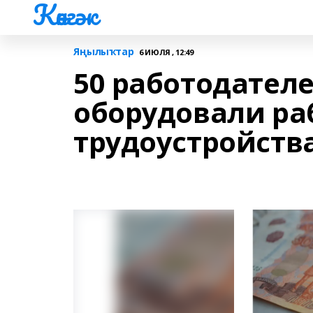
Көнгәк
Яңылыҡтар
6 ИЮЛЯ , 12:49
50 работодател
оборудовали ра
трудоустройств