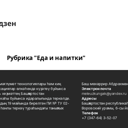
Рубрика "Еда и напитки"
мәғлүмәт технологиялары һәм киң
Баш мөхәррир Абдрахман
ациялар өлкәһендә күҙәтеү буйынса
Электрон почта
 хеҙмәттең Башҡортостан
meleuzkungak@yandex.ru
каһы буйынса идаралығында теркәлде.
Адресы
дың 19 майында бирелгән ПИ № ТУ 02-
Башҡортостан республикаһ
һанлы теркәү тураһындағы таныҡлыҡ.
Воровский урамы, 6-сы йо
Телефон
+7 (347-64) 3-52-07