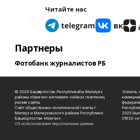
Читайте нас
Партнеры
Фотобанк журналистов РБ
© 2026 Башҡортостан Республикаһы Мәләүез
Элемтә, 
районы «Көнгәк» ижтимағи-сәйәси гәзитенең
коммуник
рәсми сайты.
федераль
Сайт общественно-политической газеты г.
Республи
Мелеуз и Мелеузовского района Республики
2025 йыл
Башкортостан «Конгэк».
01832-се 
Об использовании персональных данных