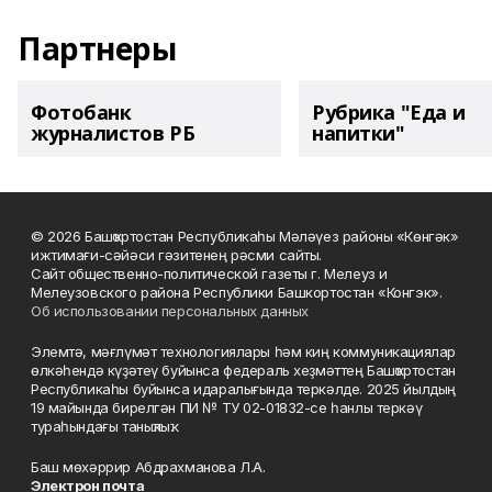
Партнеры
Фотобанк
Рубрика "Еда и
журналистов РБ
напитки"
© 2026 Башҡортостан Республикаһы Мәләүез районы «Көнгәк»
ижтимағи-сәйәси гәзитенең рәсми сайты.
Сайт общественно-политической газеты г. Мелеуз и
Мелеузовского района Республики Башкортостан «Конгэк».
Об использовании персональных данных
Элемтә, мәғлүмәт технологиялары һәм киң коммуникациялар
өлкәһендә күҙәтеү буйынса федераль хеҙмәттең Башҡортостан
Республикаһы буйынса идаралығында теркәлде. 2025 йылдың
19 майында бирелгән ПИ № ТУ 02-01832-се һанлы теркәү
тураһындағы таныҡлыҡ.
Баш мөхәррир Абдрахманова Л.А.
Электрон почта