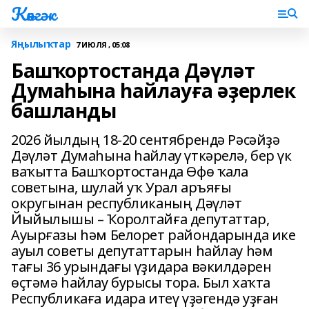
Көнгәк
Яңылыҡтар
7 ИЮЛЯ , 05:08
Башҡортостанда Дәүләт
Думаһына һайлауға әҙерлек
башланды
2026 йылдың 18-20 сентябрендә Рәсәйҙә
Дәүләт Думаһына һайлау үткәрелә, бер үк
ваҡытта Башҡортостанда Өфө ҡала
советына, шулай уҡ Урал аръяғы
округынан республиканың Дәүләт
Йыйылышы – Ҡоролтайға депутаттар,
Ауырғазы һәм Белорет райондарында ике
ауыл советы депутаттарын һайлау һәм
тағы 36 урындағы үҙидара вәкилдәрен
өҫтәмә һайлау бурысы тора. Был хаҡта
Республикаға идара итеү үҙәгендә уҙған