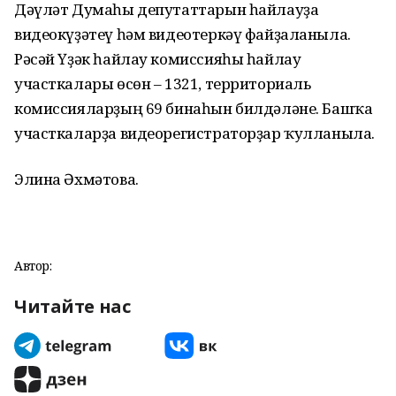
Дәүләт Думаһы депутаттарын һайлауҙа
видеокүҙәтеү һәм видеотеркәү файҙаланыла.
Рәсәй Үҙәк һайлау комиссияһы һайлау
участкалары өсөн – 1321, территориаль
комиссияларҙың 69 бинаһын билдәләне. Башҡа
участкаларҙа видеорегистраторҙар ҡулланыла.
Элина Әхмәтова.
Автор:
Читайте нас