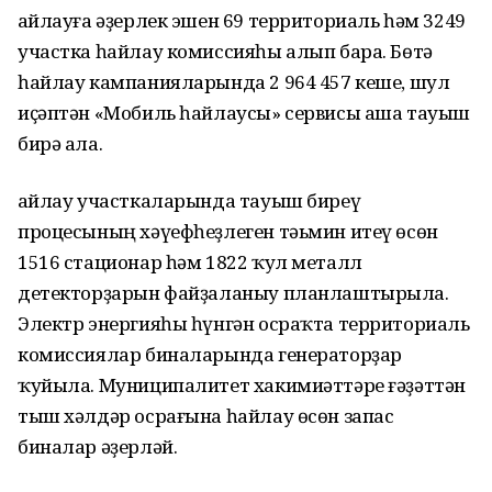
Һайлауға әҙерлек эшен 69 территориаль һәм 3249
участка һайлау комиссияһы алып бара. Бөтә
һайлау кампанияларында 2 964 457 кеше, шул
иҫәптән «Мобиль һайлаусы» сервисы аша тауыш
бирә ала.
Һайлау участкаларында тауыш биреү
процесының хәүефһеҙлеген тәьмин итеү өсөн
1516 стационар һәм 1822 ҡул металл
детекторҙарын файҙаланыу планлаштырыла.
Электр энергияһы һүнгән осраҡта территориаль
комиссиялар биналарында генераторҙар
ҡуйыла. Муниципалитет хакимиәттәре ғәҙәттән
тыш хәлдәр осрағына һайлау өсөн запас
биналар әҙерләй.