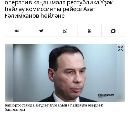
оператив кәңәшмәлә республика Үҙәк
һайлау комиссияһы рәйесе Азат
Ғәлимханов һөйләне.
Башҡортостанда Дәүләт Думаһына һайлауға әҙерлек
башланды