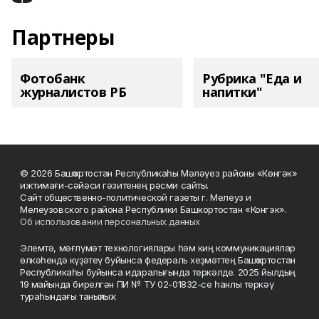
Партнеры
Фотобанк
Рубрика "Еда и
журналистов РБ
напитки"
© 2026 Башҡортостан Республикаһы Мәләүез районы «Көнгәк»
ижтимағи-сәйәси гәзитенең рәсми сайты.
Сайт общественно-политической газеты г. Мелеуз и
Мелеузовского района Республики Башкортостан «Конгэк».
Об использовании персональных данных
Элемтә, мәғлүмәт технологиялары һәм киң коммуникациялар
өлкәһендә күҙәтеү буйынса федераль хеҙмәттең Башҡортостан
Республикаһы буйынса идаралығында теркәлде. 2025 йылдың
19 майында бирелгән ПИ № ТУ 02-01832-се һанлы теркәү
тураһындағы таныҡлыҡ.