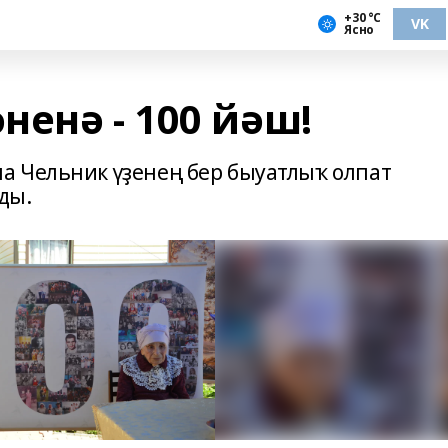
+30 °С
VK
Ясно
енә - 100 йәш!
а Чельник үҙенең бер быуатлыҡ олпат
ды.