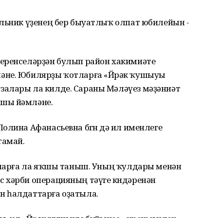
ельник үҙенең бер быуатлыҡ олпат юбилейын -
еренселәрҙән булып район хакимиәте
әне. Юбилярҙы ҡотларға «Йөрәк ҡушыуы
залары ла килде. Сараны Мәләүез мәҙәниәт
ышы йәмләне.
олина Афанасьевна бөгөн дә ил именлеге
тамай.
ғыларға ла яҡшы таныш. Уның ҡулдары менән
 хәрби операцияның тәүге көндәренән
н һалдаттарға оҙатыла.