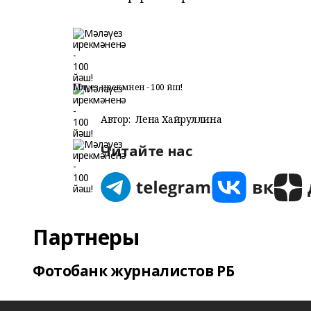
Мәләүез ирекмәненә - 100 йәш!
Автор:
Лена Хайруллина
Читайте нас
Партнеры
Фотобанк журналистов РБ