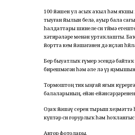
100 йәшен ул асыҡ аҡыл һәм яҡшы
тыуған йылын белә, ауыр бала сағы
һалдаттары шинеле өсөн төймә етеш
хәтирәләре менән уртаҡлашты. Ба
йортта кем йәшәгәнен дә иҫләп һөйл
Бер быуатлыҡ ғүмер эсендә байтаҡ
бирешмәгән һәм әле лә үҙ яҙмышын
Тормоштоң тик ыңғай яғын күрергә 
балаларының, ейән-ейәнсәрҙәренең,
Оҙаҡ йәшәү серен тырыш хеҙмәттә
күптәр өсөн ғорурлыҡ һәм һоҡланғыс өл
Автор фотолары.