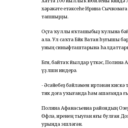
Хатта 100 йыллыҡ юбилейы көнөндә 
хәрәкәте етәксеһе Ирина Сычковаға 
тапшырҙы.
Оҫта ҡуллы яҡташыбыҙ ҡулына бәй
ала. Ул саҡта Бөйөк Ватан һуғышы 
уның синыфташтарына һалдаттарға 
Бөгөн, байтаҡ йылдар үткәс, Полина
үҙ өлөшөн индерә.
- Әсәйебеҙ бәйләмен иртәнән кискә 
тик доға уҡығанда һәм ашағанда ғы
Полина Афанасьевна райондың Озе
Өфөлә, иренең тыуған яғы булған До
урында эшләгән.