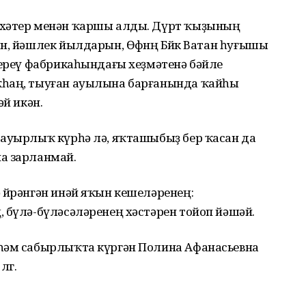
 хәтер менән ҡаршы алды. Дүрт ҡыҙының
н, йәшлек йылдарын, Өфөнөң Бөйөк Ватан һуғышы
тереү фабрикаһындағы хеҙмәтенә бәйле
ҡһаң, тыуған ауылына барғанында ҡайһы
әй икән.
 ауырлыҡ күрһә лә, яҡташыбыҙ бер ҡасан да
а зарланмай.
өйрәнгән инәй яҡын кешеләренең:
 бүлә-бүләсәләренең хәстәрен тойоп йәшәй.
 һәм сабырлыҡта күргән Полина Афанасьевна
гө.