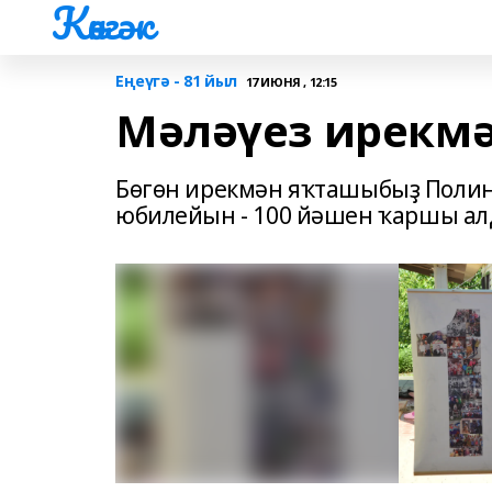
Көнгәк
Еңеүгә - 81 йыл
17 ИЮНЯ , 12:15
Мәләүез ирекмән
Бөгөн ирекмән яҡташыбыҙ Полин
юбилейын - 100 йәшен ҡаршы ал