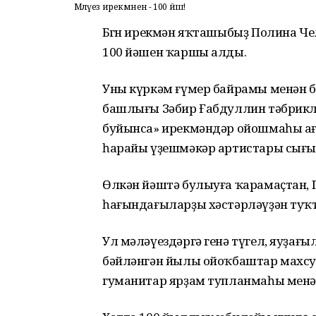
Мәләүез ирекмәненә - 100 йәш!
Бөгөн ирекмән яҡташыбыҙ Полина Ч
100 йәшен ҡаршы алды.
Уны күркәм ғүмер байрамы менән б
башлығы Зәбир Ғабдуллин тәбрикл
буйынса» ирекмәндәр ойошмаһы ағ
һарайы үҙешмәкәр артистары сығ
Өлкән йәштә булыуға ҡарамаҫтан, П
һағындағыларҙы хәстәрләүҙән туҡ
Ул мәләүездәргә генә түгел, яуҙа
бәйләнгән йылы ойоҡбаштар махсус
гуманитар ярҙам тупланмаһы менә