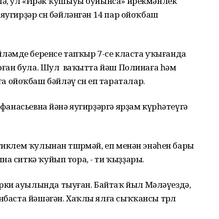
лә, ул «Йөрәк ҡушыуы буйынса» ирекмәнлек
яугирҙәр өсөн бәйләнгән 14 пар ойоҡбаш
ләмде беренсе тапҡыр 7-се класта уҡығанда
барған була. Шул ваҡытта йәш Полинаға һәм
ойоҡбаш бәйләү өсөн еп тараталар.
 Афанасьевна йәнә яугирҙәргә ярҙам күрһәтеүгә
тиклем ҡулынан төшөрмәй, еп менән энәһен бары
на ситкә ҡуйып тора, - ти ҡыҙҙары.
рки ауылында тыуған. Байтаҡ йыл Мәләүездә,
нбаста йәшәгән. Хаҡлы ялға сыҡҡансы төрлө