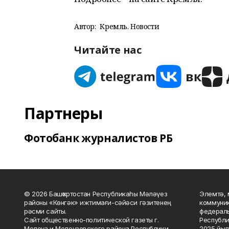
Автор:
Кремль. Новости
Читайте нас
Партнеры
Фотобанк журналистов РБ
© 2026 Башҡортостан Республикаһы Мәләүез
Элемтә, 
районы «Көнгәк» ижтимағи-сәйәси гәзитенең
коммуник
рәсми сайты.
федераль
Сайт общественно-политической газеты г.
Республи
Мелеуз и Мелеузовского района Республики
2025 йыл