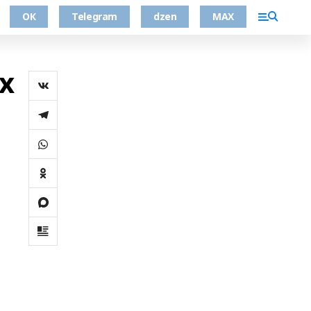
ОК
Telegram
dzen
MAX
х