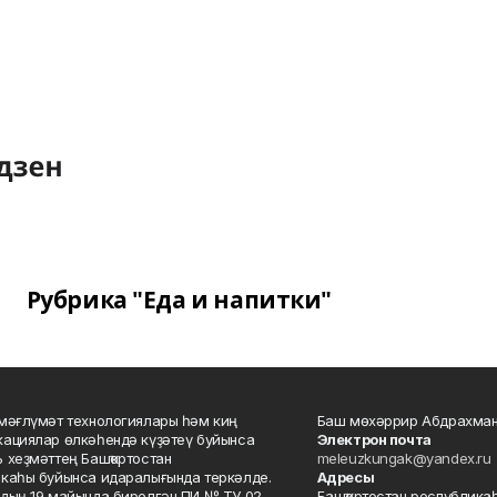
Рубрика "Еда и напитки"
мәғлүмәт технологиялары һәм киң
Баш мөхәррир Абдрахман
ациялар өлкәһендә күҙәтеү буйынса
Электрон почта
 хеҙмәттең Башҡортостан
meleuzkungak@yandex.ru
каһы буйынса идаралығында теркәлде.
Адресы
дың 19 майында бирелгән ПИ № ТУ 02-
Башҡортостан республикаһ