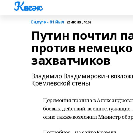
Көнгәк
Еңеүгә - 81 йыл
22 ИЮНЯ , 10:02
Путин почтил п
против немецк
захватчиков
Владимир Владимирович возложил
Кремлёвской стены
Церемония прошла в Александровск
боевых действий, военнослужащие, 
огню также возложил Министр обор
Подробнее – на сайте Кремля.