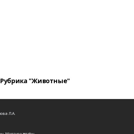
Рубрика "Животные"
ова Л.А.
ы, Мәләүез ҡалаһы,