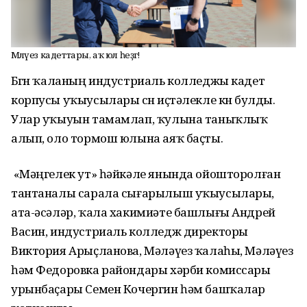
Мәләүез кадеттары, аҡ юл һеҙгә!
Бөгөн ҡаланың индустриаль колледжы кадет
корпусы уҡыусылары өсөн иҫтәлекле көн булды.
Улар уҡыуын тамамлап, ҡулына таныҡлыҡ
алып, оло тормош юлына аяҡ баҫты.
«Мәңгелек ут» һәйкәле янында ойошторолған
тантаналы сарала сығарылыш уҡыусылары,
ата-әсәләр, ҡала хакимиәте башлығы Андрей
Васин, индустриаль колледж директоры
Виктория Арыҫланова, Мәләүез ҡалаһы, Мәләүез
һәм Федоровка райондары хәрби комиссары
урынбаҫары Семен Кочергин һәм башҡалар