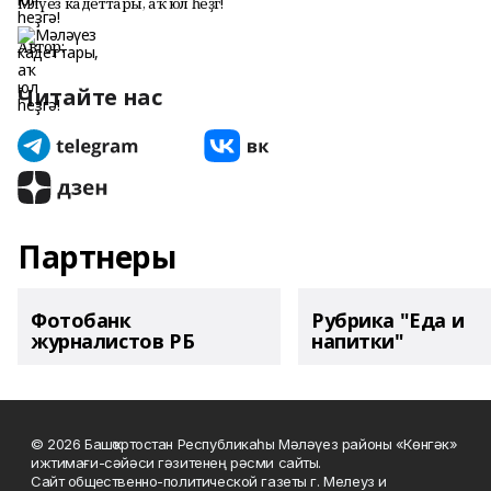
Мәләүез кадеттары, аҡ юл һеҙгә!
Автор:
Читайте нас
Партнеры
Фотобанк
Рубрика "Еда и
журналистов РБ
напитки"
© 2026 Башҡортостан Республикаһы Мәләүез районы «Көнгәк»
ижтимағи-сәйәси гәзитенең рәсми сайты.
Сайт общественно-политической газеты г. Мелеуз и