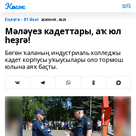
Көнгәк
Еңеүгә - 81 йыл
26 ИЮНЯ , 06:25
Мәләүез кадеттары, аҡ юл
һеҙгә!
Бөгөн ҡаланың индустриаль колледжы
кадет корпусы уҡыусылары оло тормош
юлына аяҡ баҫты.