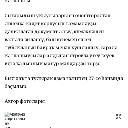
ҡатнашты.
Сығарылыш уҡыусылары өсөн ойошторолған
линейка кадет корпусын тамамлауҙы
дәлилләгән документ алыу, күмәкләшеп
вальста әйләнеү, баш кейемен сисеп,
тубыҡланып байраҡ менән хушлашыу, сарала
ҡатнашыусылар алдынан стройҙа үтеү кеүек
иҫтә ҡалырлыҡ матур мәлдәрҙән торҙо.
Был хаҡта тулыраҡ яҙма гәзиттең 27-се һанында
баҫылыр.
Автор фотолары.