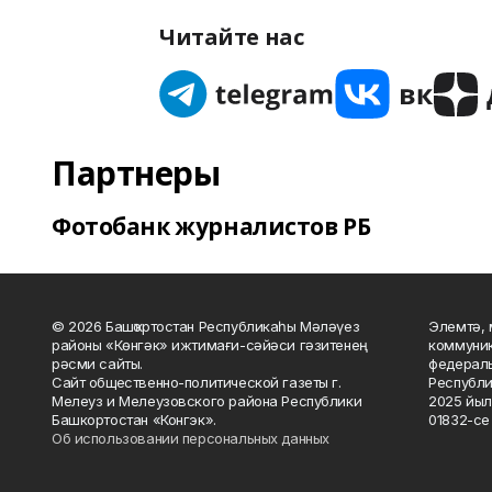
Читайте нас
Партнеры
Фотобанк журналистов РБ
© 2026 Башҡортостан Республикаһы Мәләүез
Элемтә, 
районы «Көнгәк» ижтимағи-сәйәси гәзитенең
коммуник
рәсми сайты.
федераль
Сайт общественно-политической газеты г.
Республи
Мелеуз и Мелеузовского района Республики
2025 йыл
Башкортостан «Конгэк».
01832-се 
Об использовании персональных данных