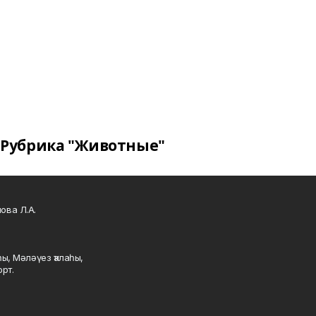
Рубрика "Животные"
ова Л.А.
ы, Мәләүез ҡалаһы,
рт.