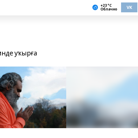
+23 °С
VK
Облачно
инде уҡырға