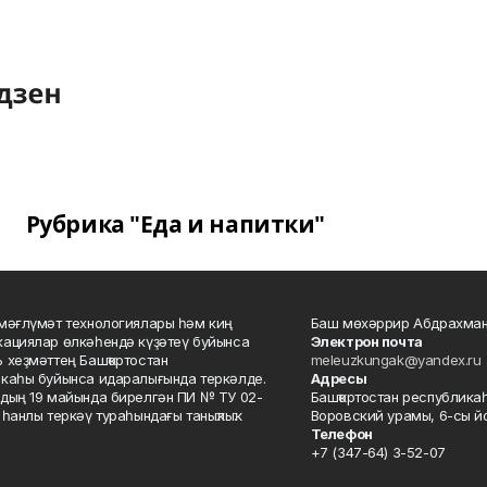
Рубрика "Еда и напитки"
мәғлүмәт технологиялары һәм киң
Баш мөхәррир Абдрахман
ациялар өлкәһендә күҙәтеү буйынса
Электрон почта
 хеҙмәттең Башҡортостан
meleuzkungak@yandex.ru
каһы буйынса идаралығында теркәлде.
Адресы
дың 19 майында бирелгән ПИ № ТУ 02-
Башҡортостан республикаһ
һанлы теркәү тураһындағы таныҡлыҡ.
Воровский урамы, 6-сы йо
Телефон
+7 (347-64) 3-52-07