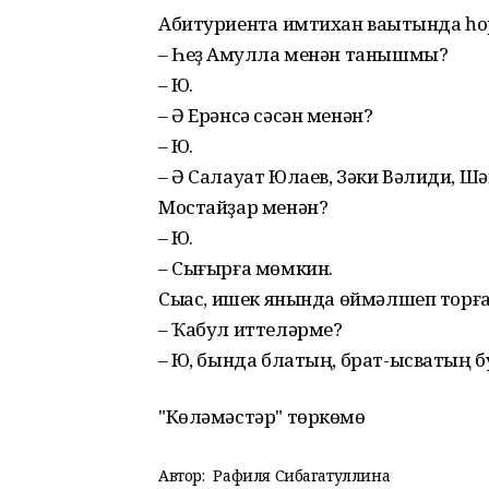
Абитуриентҡа имтихан ваҡытында һо
– Һеҙ Аҡмулла менән танышмы?
– Юҡ.
– Ә Ерәнсә сәсән менән?
– Юҡ.
– Ә Салауат Юлаев, Зәки Вәлиди, Шә
Мостайҙар менән?
– Юҡ.
– Сығырға мөмкин.
Сыҡҡас, ишек янында өймәлшеп торғ
– Ҡабул иттеләрме?
– Юҡ, бында блатың, брат-ысватың бу
"Көләмәстәр" төркөмө
Автор:
Рафиля Сибагатуллина