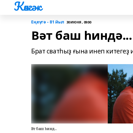
Көнгәк
Еңеүгә - 81 йыл
30 ИЮНЯ , 09:00
Вәт баш һиндә...
Брат сватһыҙ ғына инеп китегеҙ 
Вәт баш һиндә...