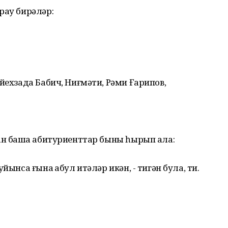
рау бирәләр:
йехзада Бабич, Ниғмәти, Рәми Ғарипов,
ан башҡа абитуриенттар быны һырып ала:
йынса ғына ҡабул итәләр икән, - тигән була, ти.