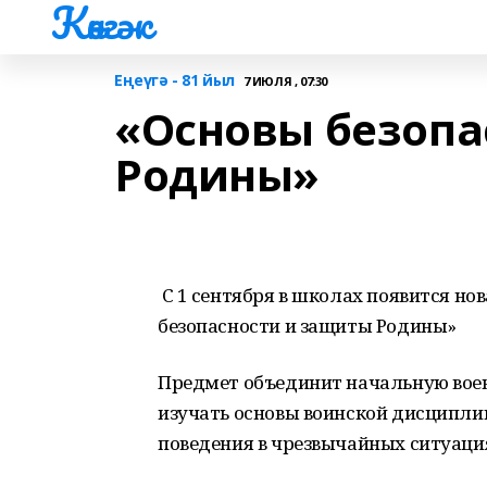
Көнгәк
Еңеүгә - 81 йыл
7 ИЮЛЯ , 07:30
«Основы безопа
Родины»
С 1 сентября в школах появится но
безопасности и защиты Родины»
Предмет объединит начальную вое
изучать основы воинской дисципли
поведения в чрезвычайных ситуаци