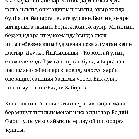
Мәскәүҙә эшләнеләр. Ул бик дәртле кәйефтә
юлға сыҡты, операциянан сыҡты, ауыр хәлдә
булһа ла, йәшәргә теләге ҙур ине. Был иң юғары
ихтирамға лайыҡ. Беҙгә, әлбиттә, ауыр. Моғайын,
беҙҙең идара итеү командаһында өлкән
иптәшебеҙҙе яҡшы һүҙ менән иҫкә алмаған кеше
юҡтыр. Дәүләт Йыйылышы – Ҡоролтай уның
етәкселегендә һөҙөмтәле орган булды Бергәләп
ижтимағи-сәйәси көрсөк, ковид, махсус хәрби
операция, санкция баҫымы үттек. Бик ауыр
юғалтыу, – тине Радий Хәбиров.
Константин Толкачевты оператив кәңәшмәлә
бер минут тынлыҡ менән иҫкә алдылар. Радий
Фәрит улы уны лайыҡлы ерләү ойошторорға
ҡушты.