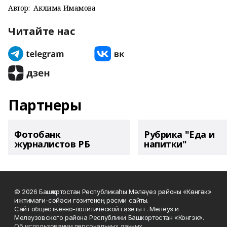
Автор:
Аклима Имамова
Читайте нас
Партнеры
Фотобанк
Рубрика "Еда и
журналистов РБ
напитки"
© 2026 Башҡортостан Республикаһы Мәләүез районы «Көнгәк»
ижтимағи-сәйәси гәзитенең рәсми сайты.
Сайт общественно-политической газеты г. Мелеуз и
Мелеузовского района Республики Башкортостан «Конгэк».
Об использовании персональных данных