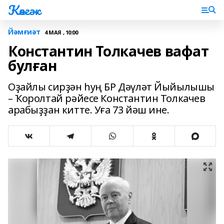
Көнгәк
Йәмғиәт
4 МАЯ , 10:00
Константин Толкачев вафат
булған
Оҙайлы сирҙән һуң БР Дәүләт Йыйылышы
– Ҡоролтай рәйесе Константин Толкачев
арабыҙҙан китте. Уға 73 йәш ине.