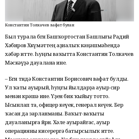
Константин Толкачев вафат булған
Был турала бөгөн Башҡортостан Башлығы Радий
Хәбиров Хөкүмәттең аҙналыҡ кәңәшмәһендә
хәбәр итте. Һуңғы ваҡытта Константин Толкачев
Мәскәүҙә дауалана ине.
– Бөгөн төндә Константин Борисович вафат булды.
Ул ҡаты ауырый, һуңғы йылдарҙа ауыр сир
менән көрәшә ине. Үҙен бик ҡыйыу тотто.
Ысынлап та, офицер кеүек, генерал кеүек. Бер
ҡасан да зарланманы. Ваҡыт-ваҡыты
дауаланырға йөрөнө. Хәле ауырайғас, ауыр
операцияны кисерергә батырсылыҡ итте.