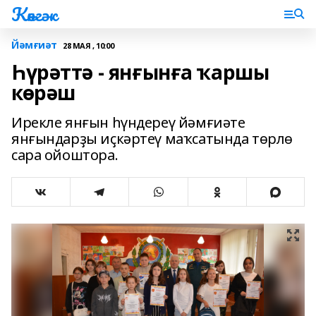
Көнгәк
Йәмғиәт
28 МАЯ , 10:00
Һүрәттә - янғынға ҡаршы
көрәш
Ирекле янғын һүндереү йәмғиәте
янғындарҙы иҫкәртеү маҡсатында төрлө
сара ойоштора.