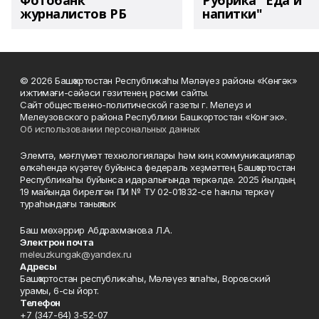
Фотобанк
Рубрика "Еда и
журналистов РБ
напитки"
© 2026 Башҡортостан Республикаһы Мәләүез районы «Көнгәк»
ижтимағи-сәйәси гәзитенең рәсми сайты.
Сайт общественно-политической газеты г. Мелеуз и
Мелеузовского района Республики Башкортостан «Конгэк».
Об использовании персональных данных
Элемтә, мәғлүмәт технологиялары һәм киң коммуникациялар
өлкәһендә күҙәтеү буйынса федераль хеҙмәттең Башҡортостан
Республикаһы буйынса идаралығында теркәлде. 2025 йылдың
19 майында бирелгән ПИ № ТУ 02-01832-се һанлы теркәү
тураһындағы таныҡлыҡ.
Баш мөхәррир Абдрахманова Л.А.
Электрон почта
meleuzkungak@yandex.ru
Адресы
Башҡортостан республикаһы, Мәләүез ҡалаһы, Воровский
урамы, 6-сы йорт.
Телефон
+7 (347-64) 3-52-07