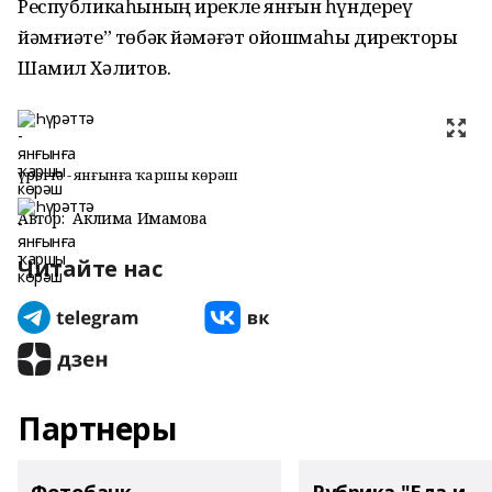
Республикаһының ирекле янғын һүндереү
йәмғиәте” төбәк йәмәғәт ойошмаһы директоры
Шамил Хәлитов.
Һүрәттә - янғынға ҡаршы көрәш
Автор:
Аклима Имамова
Читайте нас
Партнеры