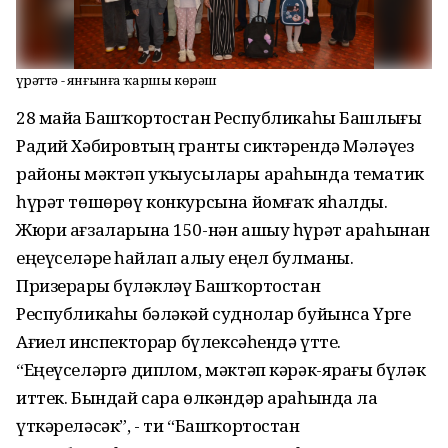
Һүрәттә - янғынға ҡаршы көрәш
28 майҙа Башҡортостан Республикаһы Башлығы
Радий Хәбировтың гранты сиктәрендә Мәләүез
районы мәктәп уҡыусылары араһында тематик
һүрәт төшөрөү конкурсына йомғаҡ яһалды.
Жюри ағзаларына 150-нән ашыу һүрәт араһынан
еңеүселәрҙе һайлап алыу еңел булманы.
Призерҙарҙы бүләкләү Башҡортостан
Республикаһы бәләкәй суднолар буйынса Үрге
Ағиҙел инспекторҙар бүлексәһендә үтте.
“Еңеүселәргә диплом, мәктәп кәрәк-ярағы бүләк
иттек. Бындай сара өлкәндәр араһында ла
үткәреләсәк”, - ти “Башҡортостан