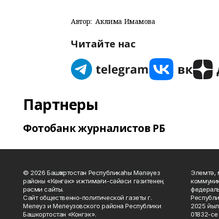
Автор:
Аклима Имамова
Читайте нас
Партнеры
Фотобанк журналистов РБ
© 2026 Башҡортостан Республикаһы Мәләүез
Элемтә, 
районы «Көнгәк» ижтимағи-сәйәси гәзитенең
коммуник
рәсми сайты.
федераль
Сайт общественно-политической газеты г.
Республи
Мелеуз и Мелеузовского района Республики
2025 йыл
Башкортостан «Конгэк».
01832-се 