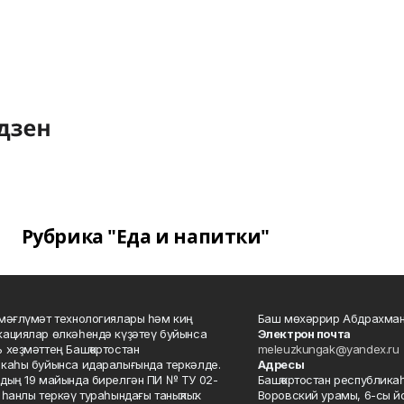
Рубрика "Еда и напитки"
мәғлүмәт технологиялары һәм киң
Баш мөхәррир Абдрахман
ациялар өлкәһендә күҙәтеү буйынса
Электрон почта
 хеҙмәттең Башҡортостан
meleuzkungak@yandex.ru
каһы буйынса идаралығында теркәлде.
Адресы
дың 19 майында бирелгән ПИ № ТУ 02-
Башҡортостан республикаһ
һанлы теркәү тураһындағы таныҡлыҡ.
Воровский урамы, 6-сы йо