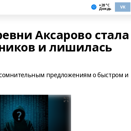
+28 °С
VK
Дождь
евни Аксарово стала
ников и лишилась
е сомнительным предложениям о быстром и