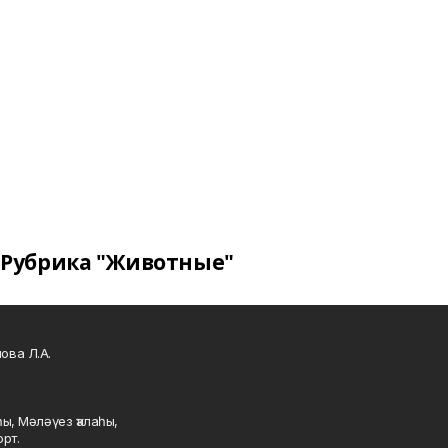
Рубрика "Животные"
ова Л.А.
ы, Мәләүез ҡалаһы,
рт.