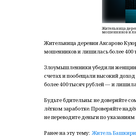
Жительница дерев
мошенников и ли
Жительница деревни Аксарово Куюр
мошенников и лишилась более 400 
Злоумышленники убедили женщину 
счетах и пообещали высокий доход 
более 400 тысяч рублей — и лишила
Будьте бдительны: не доверяйте 
лёгком заработке. Проверяйте над
не переводите деньги по указаниям
Ранее на эту тему:
Житель Башкирии