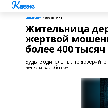
Көнгәк
Йәмғиәт
5 ИЮНЯ , 11:10
Жительница дер
жертвой мошен
более 400 тысяч
Будьте бдительны: не доверяйт
лёгком заработке.