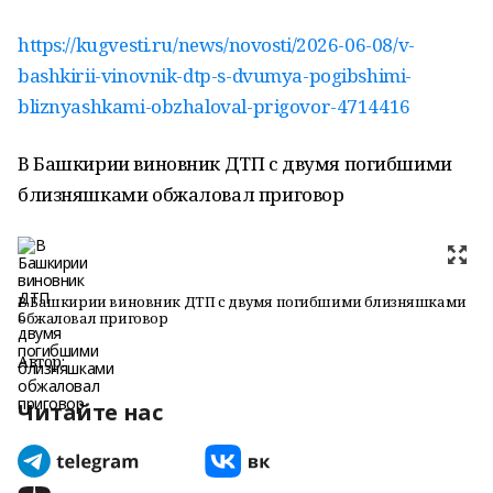
https://kugvesti.ru/news/novosti/2026-06-08/v-
bashkirii-vinovnik-dtp-s-dvumya-pogibshimi-
bliznyashkami-obzhaloval-prigovor-4714416
В Башкирии виновник ДТП с двумя погибшими
близняшками обжаловал приговор
В Башкирии виновник ДТП с двумя погибшими близняшками
обжаловал приговор
Автор:
Читайте нас