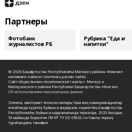
Партнеры
Фотобанк
Рубрика "Еда и
журналистов РБ
напитки"
© 2026 Башҡортостан Республикаһы Мәләүез районы «Көнгәк»
ижтимағи-сәйәси гәзитенең рәсми сайты.
Сайт общественно-политической газеты г. Мелеуз и
Мелеузовского района Республики Башкортостан «Конгэк».
Об использовании персональных данных
Элемтә, мәғлүмәт технологиялары һәм киң коммуникациялар
өлкәһендә күҙәтеү буйынса федераль хеҙмәттең Башҡортостан
Республикаһы буйынса идаралығында теркәлде. 2025 йылдың
19 майында бирелгән ПИ № ТУ 02-01832-се һанлы теркәү
тураһындағы таныҡлыҡ.