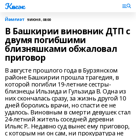
Көнгәк
Йәмғиәт
9 ИЮНЯ , 08:00
В Башкирии виновник ДТП с
двумя погибшими
близняшками обжаловал
приговор
В августе прошлого года в Бурзянском
районе Башкирии прошла трагедия, в
которой погибли 19-летние сестры-
близнецы Ильзида и Гульзида В. Одна из
них скончалась сразу, за жизнь другой 10
дней боролись врачи, но спасти ее не
удалось. Виновным в смерти девушек стал
24-летний житель соседней деревни
Ильяс Р.. Недавно суд вынес ему приговор,
с которым ни он сам, ни прокуратура не