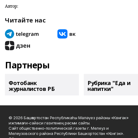
Автор:
Читайте нас
Партнеры
Фотобанк
Рубрика "Еда и
журналистов РБ
напитки"
© 2026 Башҡортостан Республикаһы Мәләүез районы «Көнгәк»
ижтимағи-сәйәси гәзитенең рәсми сайты.
Сайт общественно-политической газеты г. Мелеуз и
Мелеузовского района Республики Башкортостан «Конгэк».