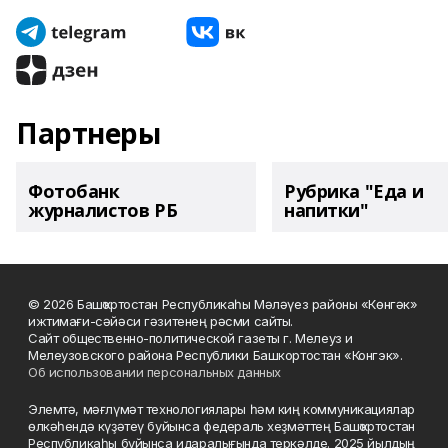
Партнеры
Фотобанк
Рубрика "Еда и
журналистов РБ
напитки"
© 2026 Башҡортостан Республикаһы Мәләүез районы «Көнгәк»
ижтимағи-сәйәси гәзитенең рәсми сайты.
Сайт общественно-политической газеты г. Мелеуз и
Мелеузовского района Республики Башкортостан «Конгэк».
Об использовании персональных данных
Элемтә, мәғлүмәт технологиялары һәм киң коммуникациялар
өлкәһендә күҙәтеү буйынса федераль хеҙмәттең Башҡортостан
Республикаһы буйынса идаралығында теркәлде. 2025 йылдың