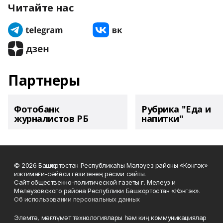
Читайте нас
Партнеры
Фотобанк
Рубрика "Еда и
журналистов РБ
напитки"
© 2026 Башҡортостан Республикаһы Мәләүез районы «Көнгәк»
ижтимағи-сәйәси гәзитенең рәсми сайты.
Сайт общественно-политической газеты г. Мелеуз и
Мелеузовского района Республики Башкортостан «Конгэк».
Об использовании персональных данных
Элемтә, мәғлүмәт технологиялары һәм киң коммуникациялар