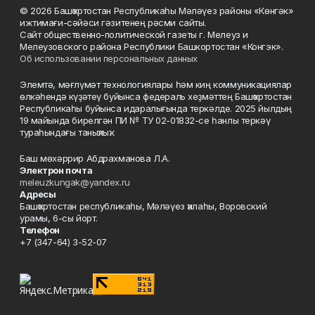
© 2026 Башҡортостан Республикаһы Мәләүез районы «Көнгәк»
ижтимағи-сәйәси гәзитенең рәсми сайты.
Сайт общественно-политической газеты г. Мелеуз и
Мелеузовского района Республики Башкортостан «Конгэк».
Об использовании персональных данных
Элемтә, мәғлүмәт технологиялары һәм киң коммуникациялар
өлкәһендә күҙәтеү буйынса федераль хеҙмәттең Башҡортостан
Республикаһы буйынса идаралығында теркәлде. 2025 йылдың
19 майында бирелгән ПИ № ТУ 02-01832-се һанлы теркәү
тураһындағы таныҡлыҡ.
Баш мөхәррир Абдрахманова Л.А.
Электрон почта
meleuzkungak@yandex.ru
Адресы
Башҡортостан республикаһы, Мәләүез ҡалаһы, Воровский
урамы, 6-сы йорт.
Телефон
+7 (347-64) 3-52-07