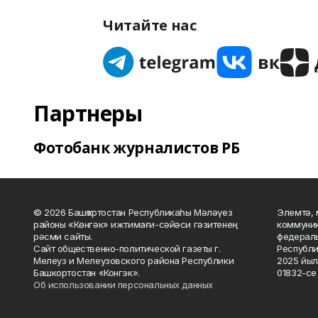
Читайте нас
Партнеры
Фотобанк журналистов РБ
© 2026 Башҡортостан Республикаһы Мәләүез
Элемтә, 
районы «Көнгәк» ижтимағи-сәйәси гәзитенең
коммуник
рәсми сайты.
федераль
Сайт общественно-политической газеты г.
Республи
Мелеуз и Мелеузовского района Республики
2025 йыл
Башкортостан «Конгэк».
01832-се 
Об использовании персональных данных