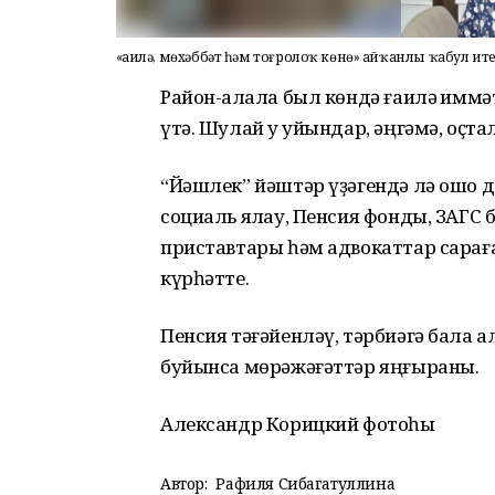
«Ғаилә, мөхәббәт һәм тоғролоҡ көнө» айҡанлы ҡабул ите
Район-ҡалала был көндә ғаилә ҡимм
үтә. Шулай уҡ уйындар, әңгәмә, оҫт
“Йәшлек” йәштәр үҙәгендә лә ошо да
социаль яҡлау, Пенсия фонды, ЗАГС 
приставтары һәм адвокаттар сарағ
күрһәтте.
Пенсия тәғәйенләү, тәрбиәгә бала 
буйынса мөрәжәғәттәр яңғыраны.
Александр Корицкий фотоһы
Автор:
Рафиля Сибагатуллина