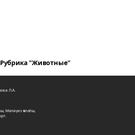
Рубрика "Животные"
ова Л.А.
ы, Мәләүез ҡалаһы,
рт.