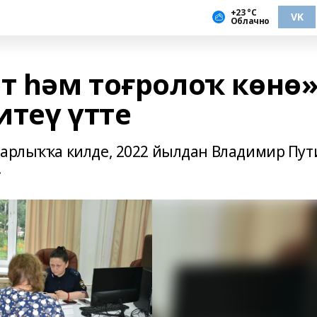
+23 °С
VK
Облачно
т һәм тоғролоҡ көнө
итеү үтте
барлыҡҡа килде, 2022 йылдан Владимир Пут
.