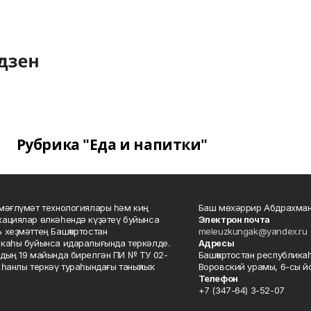
Рубрика "Еда и напитки"
мәғлүмәт технологиялары һәм киң
Баш мөхәррир Абдрахман
ациялар өлкәһендә күҙәтеү буйынса
Электрон почта
 хеҙмәттең Башҡортостан
meleuzkungak@yandex.ru
каһы буйынса идаралығында теркәлде.
Адресы
дың 19 майында бирелгән ПИ № ТУ 02-
Башҡортостан республикаһ
һанлы теркәү тураһындағы таныҡлыҡ.
Воровский урамы, 6-сы йо
Телефон
+7 (347-64) 3-52-07