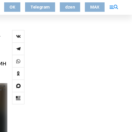
ОК
Telegram
dzen
MAX
»
ин