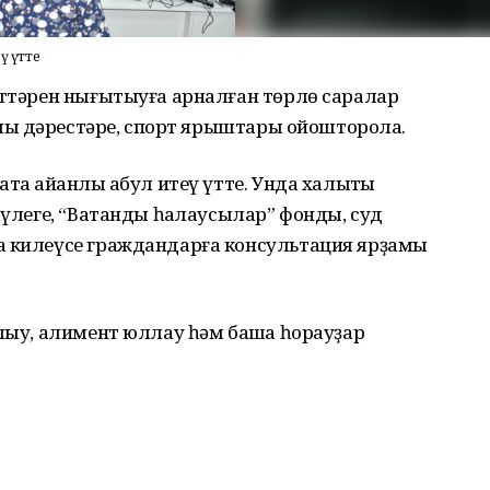
ү үтте
әттәрен нығытыуға арналған төрлө саралар
алыҡ дәрестәре, спорт ярыштары ойошторола.
та айҡанлы ҡабул итеү үтте. Унда халыҡты
бүлеге, “Ватанды һаҡлаусылар” фонды, суд
а килеүсе граждандарға консультация ярҙамы
алыу, алимент юллау һәм башҡа һорауҙар