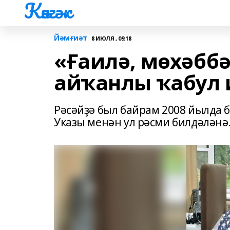
Көнгәк
Йәмғиәт
8 ИЮЛЯ , 09:18
«Ғаилә, мөхәббә
айҡанлы ҡабул 
Рәсәйҙә был байрам 2008 йылда 
Указы менән ул рәсми билдәләнә