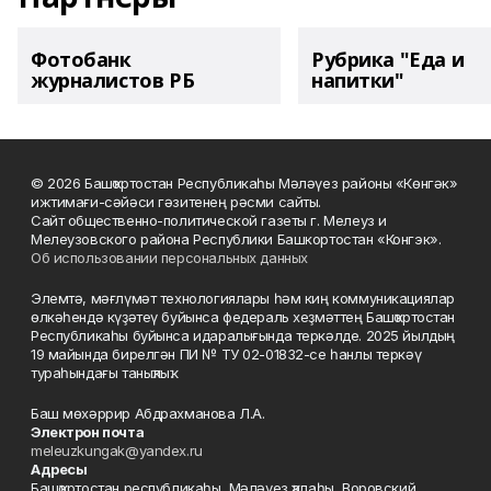
Фотобанк
Рубрика "Еда и
журналистов РБ
напитки"
© 2026 Башҡортостан Республикаһы Мәләүез районы «Көнгәк»
ижтимағи-сәйәси гәзитенең рәсми сайты.
Сайт общественно-политической газеты г. Мелеуз и
Мелеузовского района Республики Башкортостан «Конгэк».
Об использовании персональных данных
Элемтә, мәғлүмәт технологиялары һәм киң коммуникациялар
өлкәһендә күҙәтеү буйынса федераль хеҙмәттең Башҡортостан
Республикаһы буйынса идаралығында теркәлде. 2025 йылдың
19 майында бирелгән ПИ № ТУ 02-01832-се һанлы теркәү
тураһындағы таныҡлыҡ.
Баш мөхәррир Абдрахманова Л.А.
Электрон почта
meleuzkungak@yandex.ru
Адресы
Башҡортостан республикаһы, Мәләүез ҡалаһы, Воровский