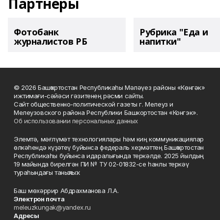
Партнеры
Фотобанк
Рубрика "Еда и
журналистов РБ
напитки"
© 2026 Башҡортостан Республикаһы Мәләүез районы «Көнгәк»
ижтимағи-сәйәси гәзитенең рәсми сайты.
Сайт общественно-политической газеты г. Мелеуз и
Мелеузовского района Республики Башкортостан «Конгэк».
Об использовании персональных данных
Элемтә, мәғлүмәт технологиялары һәм киң коммуникациялар
өлкәһендә күҙәтеү буйынса федераль хеҙмәттең Башҡортостан
Республикаһы буйынса идаралығында теркәлде. 2025 йылдың
19 майында бирелгән ПИ № ТУ 02-01832-се һанлы теркәү
тураһындағы таныҡлыҡ.
Баш мөхәррир Абдрахманова Л.А.
Электрон почта
meleuzkungak@yandex.ru
Адресы