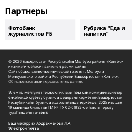
Партнеры
Фотобанк
Рубрика "Еда и
журналистов РБ
напитки"
© 2026 Башҡортостан Республикаһы Мәләүез районы «Көнгәк»
ижтимағи-сәйәси гәзитенең рәсми сайты.
Сайт общественно-политической газеты г. Мелеуз и
Мелеузовского района Республики Башкортостан «Конгэк».
Об использовании персональных данных
Элемтә, мәғлүмәт технологиялары һәм киң коммуникациялар
өлкәһендә күҙәтеү буйынса федераль хеҙмәттең Башҡортостан
Республикаһы буйынса идаралығында теркәлде. 2025 йылдың
19 майында бирелгән ПИ № ТУ 02-01832-се һанлы теркәү
тураһындағы таныҡлыҡ.
Баш мөхәррир Абдрахманова Л.А.
Электрон почта