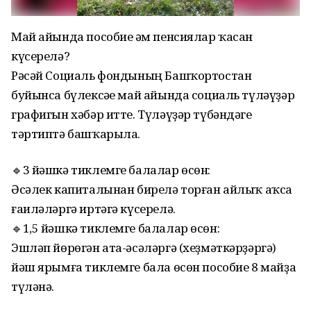
Май айында пособие һәм пенсиялар ҡасан
күсерелә?
Рәсәй Социаль фондының Башҡортостан
буйынса бүлексәһе май айында социаль түләүҙәр
графигын хәбәр итте. Түләүҙәр түбәндәге
тәртиптә башҡарыла.
🔹3 йәшкә тиклемге балалар өсөн:
Әсәлек капиталынан бирелә торған айлыҡ аҡса
ғаиләләргә иртәгә күсерелә.
🔹1,5 йәшкә тиклемге балалар өсөн:
Эшләп йөрөгән ата-әсәләргә (хеҙмәткәрҙәргә)
йәш ярымға тиклемге бала өсөн пособие 8 майҙа
түләнә.