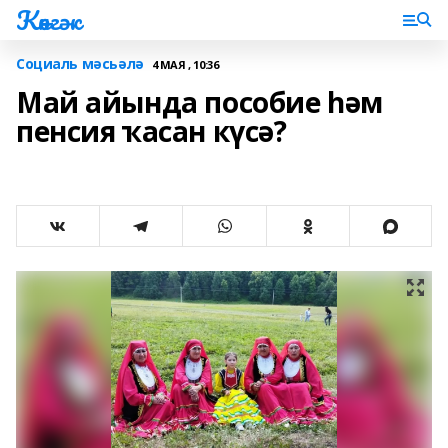
Көнгәк
Социаль мәсьәлә
4 МАЯ , 10:36
Май айында пособие һәм
пенсия ҡасан күсә?