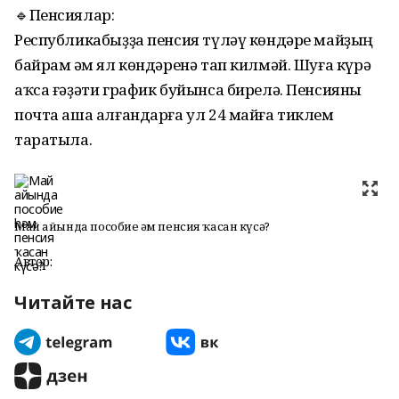
🔹Пенсиялар:
Республикабыҙҙа пенсия түләү көндәре майҙың
байрам һәм ял көндәренә тап килмәй. Шуға күрә
аҡса ғәҙәти график буйынса бирелә. Пенсияны
почта аша алғандарға ул 24 майға тиклем
таратыла.
Май айында пособие һәм пенсия ҡасан күсә?
Автор:
Читайте нас