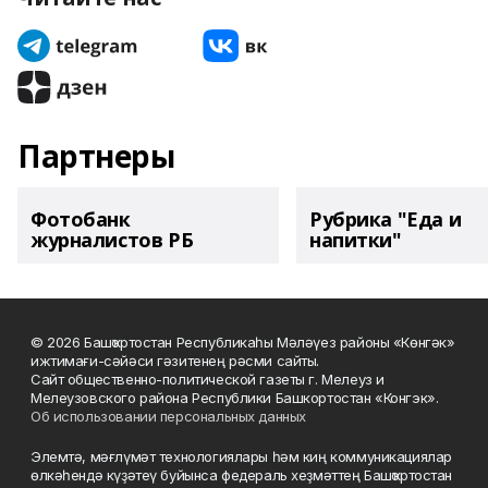
Партнеры
Фотобанк
Рубрика "Еда и
журналистов РБ
напитки"
© 2026 Башҡортостан Республикаһы Мәләүез районы «Көнгәк»
ижтимағи-сәйәси гәзитенең рәсми сайты.
Сайт общественно-политической газеты г. Мелеуз и
Мелеузовского района Республики Башкортостан «Конгэк».
Об использовании персональных данных
Элемтә, мәғлүмәт технологиялары һәм киң коммуникациялар
өлкәһендә күҙәтеү буйынса федераль хеҙмәттең Башҡортостан