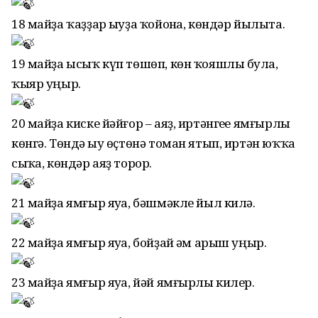
18 майҙа ҡаҙҙар һыуҙа ҡойонһа, көндәр йылыта.
19 майҙа ысыҡ күп төшөп, көн ҡояшлы булһа,
ҡыяр уңыр.
20 майҙа киске йәйғор – аяҙ, иртәнгеһе ямғырлы
көнгә. Төндә һыу өҫтөнә томан ятып, иртән юҡҡа
сыҡһа, көндәр аяҙ торор.
21 майҙа ямғыр яуһа, бәшмәкле йыл килә.
22 майҙа ямғыр яуһа, бойҙай һәм арыш уңыр.
23 майҙа ямғыр яуһа, йәй ямғырлы килер.