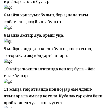
иртәләр һалҡын булыр.
6 майҙа көн һыуыҡ булып, бер аҙнала тағы
ҡабатланһа, көҙ йылы булыр.
8 майҙа ямғыр яуһа, арыш уңа.
9 майҙа көндөҙ ел көслө булып, кискә тынһа,
тотороҡло аяҙ көндәргә ишара.
10 майҙа ҡояш ҡалҡҡанда көн аяҙ булһа – йәй
елле булыр.
11 майҙа таң атҡанда йондоҙҙар емелдәшһә,
яҡын арала ямғыр көтөлә. Күбәләктәр өйгә йәки
һарайға инеп тулһа, көн һыуыта.