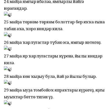
24 майҙа ямғыр һибәләһә, ямғырлы йәйгә
юрағандар.
25 майҙа төркөм-төркөм болоттар бер яҡҡа ғына
табан аҡһа, ҡоро көндәр килә.
26 майҙа ҡарлуғастар түбән осһа, ямғыр көтөгөҙ.
27 майҙа яр ҡарлуғастары күренһә, йылы көндәр
килә.
28 майҙа көн ҡыҙыу булһа, йәй ҙә йылы булыр.
29 майҙа һыуҙа томбойоҡ япраҡтары күрһәгеҙ, яҙғы
һыуыҡтар бөттө тигән һүҙ.