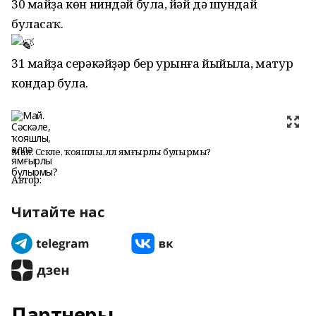
30 майҙа көн ниндәй булһа, йәй дә шундай
буласаҡ.
31 майҙа серәкәйҙәр бер урынға йыйылһа, матур
кондар була.
Май. Сәскәле, ҡояшлы, әллә ямғырлы булырмы?
Автор:
Читайте нас
Партнеры