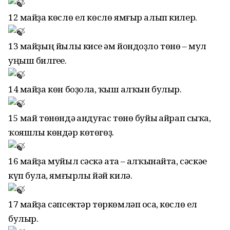
12 майҙа көслө ел көслө ямғыр алып килер.
13 майҙың йылы кисе һәм йондоҙло төнө – мул
уңыш билгеһе.
14 майҙа көн боҙолһа, ҡыш һалҡын булыр.
15 май төнөндә һандуғас төнө буйы һайрап сыҡһа,
ҡояшлы көндәр көтөгөҙ.
16 майҙа муйыл сәскә атһа – һалҡынайта, сәскәһе
күп булһа, ямғырлы йәй килә.
17 майҙа сәпсектәр төркөмләп осһа, көслө ел
булыр.