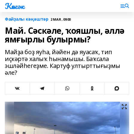
Көнгәк
Файҙалы кәңәштәр
2 МАЯ , 09:00
Май. Сәскәле, ҡояшлы, әллә
ямғырлы булырмы?
Майҙа боҙ яуһа, йәйен дә яуасаҡ, тип
иҫкәртә халыҡ һынамышы. Баҡсала
эшләйһегеҙме. Картуф ултырттығыҙмы
әле?