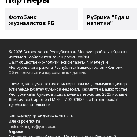
Фотобанк
Рубрика "Еда и
журналистов РБ
напитки"
© 2026 Башҡортостан Республикаһы Мәләүез районы «Көнгәк»
ижтимағи-сәйәси гәзитенең рәсми сайты.
Сайт общественно-политической газеты г. Мелеуз и
Мелеузовского района Республики Башкортостан «Конгэк».
Об использовании персональных данных
Элемтә, мәғлүмәт технологиялары һәм киң коммуникациялар
өлкәһендә күҙәтеү буйынса федераль хеҙмәттең Башҡортостан
Республикаһы буйынса идаралығында теркәлде. 2025 йылдың
19 майында бирелгән ПИ № ТУ 02-01832-се һанлы теркәү
тураһындағы таныҡлыҡ.
Баш мөхәррир Абдрахманова Л.А.
Электрон почта
meleuzkungak@yandex.ru
Адресы
Башҡортостан республикаһы, Мәләүез ҡалаһы, Воровский