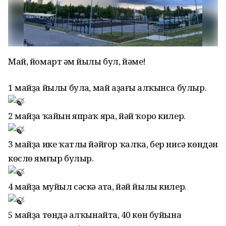
Май, йомарт һәм йылы бул, йәме!
1 майҙа йылы булһа, май аҙағы һалҡынса булыр.
2 майҙа ҡайын япраҡ ярһа, йәй ҡоро килер.
3 майҙа ике ҡатлы йәйғор ҡалҡһа, бер нисә көндән
көслө ямғыр булыр.
4 майҙа муйыл сәскә атһа, йәй йылы килер.
5 майҙа төндә һалҡынайтһа, 40 көн буйына