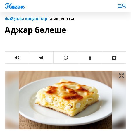
Көнгәк
Файҙалы кәңәштәр
26 ИЮНЯ , 13:24
Аджар бәлеше