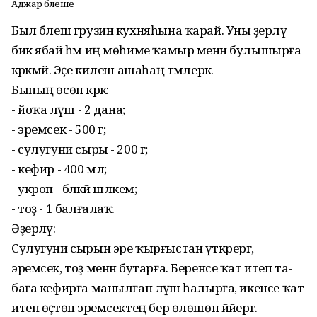
Аджар бәлеше
Был бәлеш грузин кухняһына ҡарай. Уны әҙерләү
бик ябай һәм иң мөһиме ҡамыр менән булышырға
кәрәкмәй. Эҫе килеш ашаһаң тәмлерәк.
Бының өсөн кәрәк:
- йоҡа ләүәш - 2 дана;
- эремсек - 500 г;
- сулугуни сыры - 200 г;
- кефир - 400 мл;
- укроп - бәләкәй шәлкем;
- тоҙ - 1 балғалаҡ.
Әҙерләү:
Сулугуни сырын эре ҡырғыс­тан үткәрергә,
эремсек, тоҙ ме­нән бутарға. Беренсе ҡат итеп та­
баға кефирға манылған лә­үәш һалырға, икенсе ҡат
итеп өҫтөнә эремсектең бер өлөшөн йәйергә.