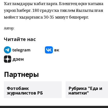
Ҡатламдарҙы ҡабатларға. Бәлештең өҫкө ҡатына
ук­роп һибергә. 180 градусҡа тик­лем йылытылған
мейестә ҡыҙарғанса 30-35 минут бешерергә.
Автор:
Читайте нас
Партнеры
Фотобанк
Рубрика "Еда и
журналистов РБ
напитки"