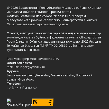
© 2026 Башҡортостан Республикаһы Мәләүез районы «Көнгәк»
ижтимағи-сәйәси гәзитенең рәсми сайты.
Сайт общественно-политической газеты г. Мелеуз и
Мелеузовского района Республики Башкортостан «Конгэк».
Об использовании персональных данных
Элемтә, мәғлүмәт технологиялары һәм киң коммуникациялар
өлкәһендә күҙәтеү буйынса федераль хеҙмәттең Башҡортостан
Республикаһы буйынса идаралығында теркәлде. 2025 йылдың
19 майында бирелгән ПИ № ТУ 02-01832-се һанлы теркәү
тураһындағы таныҡлыҡ.
Баш мөхәррир Абдрахманова Л.А.
Электрон почта
meleuzkungak@yandex.ru
Адресы
Башҡортостан республикаһы, Мәләүез ҡалаһы, Воровский
урамы, 6-сы йорт.
Телефон
+7 (347-64) 3-52-07