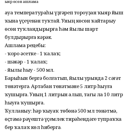
Ҡыяр өсөн ашлама
Һауа температураһы үҙгәреп тороуҙан ҡыяр йыш
ҡына үҫеүенән туҡтай. Уның көсөн ҡайтарыу
өсөн туҡландырыр­ға һәм йылы шарт
булдырырға кәрәк.
Ашлама рецебы:
- ҡоро әсетке - 1 ҡалаҡ;
- шәкәр - 1 ҡалаҡ;
- йылы һыу - 500 мл.
Барыһын бергә болғатып, йылы урында 2 сәғәт
төнәтер­гә. Артабан төнәтмәне 5 литр һыуға
ҡушырға. Уның 1 литрын алып, тағы ла 10 литр
һыуға ҡушырға.
Ҡулланыу: һәр ҡыуаҡ төбөнә 500 мл төнәтмә,
өҫтәмә рәүештә үҫемлек тирәһендәге тупраҡҡа
бер ҡалаҡ көл һибергә.