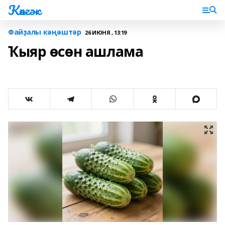
Көнгәк
Файҙалы кәңәштәр
26 ИЮНЯ , 13:19
Ҡыяр өсөн ашлама