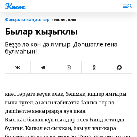
Көнгәк
Файҙалы кәңәштәр
1 ИЮЛЯ , 09:00
Былар ҡыҙыҡлы
Беҙҙә лә көн дә ямғыр. Дәһшәтле генә
булмаһын!
Әкиәттәрҙәге кеүек еләк, бәшмәк, кишер ямғыры
ғына түгел, ә ысын тәбиғәттә башҡа төрлө
дәшһәтле ямғырҙарҙа яуа икән.
Был хәл бынан күп йылдар элек Һиндостанда
булған. Ҡапыл ел сыҡҡан, һәм ул ҡап-ҡара
болоттар ҡыуып килтергән. Тирә-яҡты тетрәтеп,