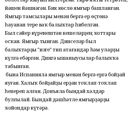
йәшен йәшнәгән. Бик көслө ямғыр башланған.
Ямғыр тамсылары менән бергә ер өҫтөнә
һауанан тере ваҡ балыҡтар һибелгән.
Был сәйер күренештән кешеләрҙең ҡоттары
осҡан. Ямғыр тынған. Динселәр был
балыҡтарҙы "изге" тип атағандар һәм уларҙы
күлгә ебәргән. Дингә ышаныусылар балыҡҡа
табынған.
Ә бына Испанияла ямғыр менән бергә ергә бойҙай
яуған. Халыҡ бойҙайҙы ерҙән тоҡлап-тоҡлап
һепереп алған. Донъяла бындай хәлдәр
булғылай. Бындай дәшһәтле ямғырҙарҙы
ҡойондар күтәрә.