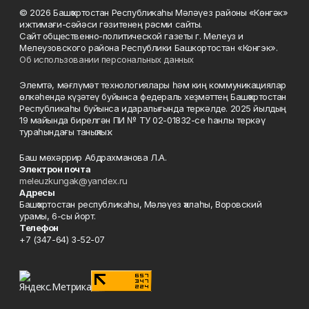
© 2026 Башҡортостан Республикаһы Мәләүез районы «Көнгәк»
ижтимағи-сәйәси гәзитенең рәсми сайты.
Сайт общественно-политической газеты г. Мелеуз и
Мелеузовского района Республики Башкортостан «Конгэк».
Об использовании персональных данных
Элемтә, мәғлүмәт технологиялары һәм киң коммуникациялар
өлкәһендә күҙәтеү буйынса федераль хеҙмәттең Башҡортостан
Республикаһы буйынса идаралығында теркәлде. 2025 йылдың
19 майында бирелгән ПИ № ТУ 02-01832-се һанлы теркәү
тураһындағы таныҡлыҡ.
Баш мөхәррир Абдрахманова Л.А.
Электрон почта
meleuzkungak@yandex.ru
Адресы
Башҡортостан республикаһы, Мәләүез ҡалаһы, Воровский
урамы, 6-сы йорт.
Телефон
+7 (347-64) 3-52-07