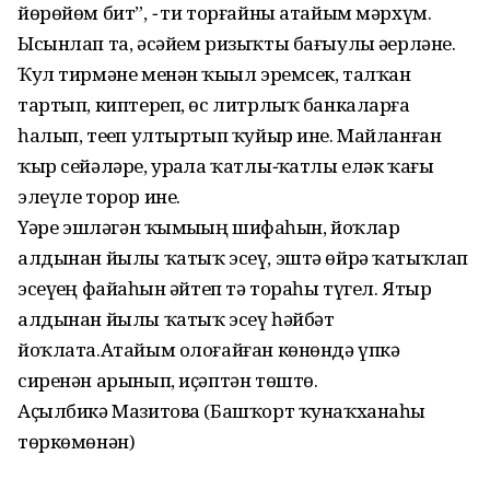
йөрөйөм бит”,
-
ти торғайны атайым мәрхүм.
Ысынлап та, әсәйем ризыҡты бағыулы әҙерләне.
Ҡул тирмәне менән ҡыҙыл эремсек, талҡан
тартып, киптереп, өс литрлыҡ банкаларға
һалып, теҙеп ултыртып ҡуйыр ине. Майланған
ҡыр сейәләре, урҙала ҡатлы
-
ҡатлы еләк ҡағы
элеүле торор ине.
Үҙҙәре эшләгән ҡымыҙҙың шифаһын, йоҡлар
алдынан йылы ҡатыҡ эсеү, эштә өйрә ҡатыҡлап
эсеүҙең файҙаһын әйтеп тә тораһы түгел. Ятыр
алдынан йылы ҡатыҡ эсеү һәйбәт
йоҡлата.Атайым олоғайған көнөндә үпкә
сиренән арынып, иҫәптән төштө.
Аҫылбикә Мазитова (Башҡорт ҡунаҡханаһы
төркөмөнән)