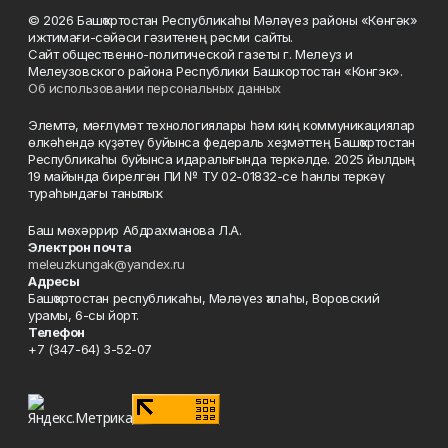
© 2026 Башҡортостан Республикаһы Мәләүез районы «Көнгәк»
ижтимағи-сәйәси гәзитенең рәсми сайты.
Сайт общественно-политической газеты г. Мелеуз и
Мелеузовского района Республики Башкортостан «Конгэк».
Об использовании персональных данных
Элемтә, мәғлүмәт технологиялары һәм киң коммуникациялар
өлкәһендә күҙәтеү буйынса федераль хеҙмәттең Башҡортостан
Республикаһы буйынса идаралығында теркәлде. 2025 йылдың
19 майында бирелгән ПИ № ТУ 02-01832-се һанлы теркәү
тураһындағы таныҡлыҡ.
Баш мөхәррир Абдрахманова Л.А.
Электрон почта
meleuzkungak@yandex.ru
Адресы
Башҡортостан республикаһы, Мәләүез ҡалаһы, Воровский
урамы, 6-сы йорт.
Телефон
+7 (347-64) 3-52-07