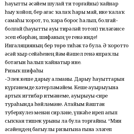
һауытты әсәйем шулай ти торғайны) ҡайнар
һыу ҡойоп, бер ағас ҡалаҡ һары май, ике ҡалаҡ
самаһы ҡорот, тоҙ, ҡара борос һалып, болғай
-
болғай (һауытты ауыҙ тирәләй тотоп) тиләгәнсе
эсеп ебәрһәң, шифаның үҙе генә инде!
Ингаляцияның бер төрө тиһәк тә була. Ә ҡоротто
әсәй ҡыр сейәһенең йәм
-
йәшел генә япраҡлы
ботағын һалып ҡайнатыр ине.
Ризыҡ шифаһы
-
Элек кеше дарыу алманы. Дарыу һауыттарын
күргәнемде хәтерләмәйем. Кеше ауырыуына
артыҡ иғтибар итмәнеме, ауырыуы
-
сире
тураһында һөйләмәне. Атайым йәштән
туберкулез менән сирләне, үпкәһе иреп ағып
сыҡҡан тишек урыны ла була торғайны. “Мин
әсәйеңдең бағыулы ризығына ғына эләгеп