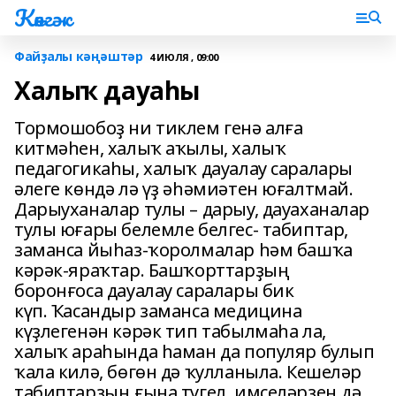
Көнгәк
Файҙалы кәңәштәр
4 ИЮЛЯ , 09:00
Халыҡ дауаһы
Тормошобоҙ ни тиклем генә алға
китмәһен, халыҡ аҡылы, халыҡ
педагогикаһы, халыҡ дауалау саралары
әлеге көндә лә үҙ әһәмиәтен юғалтмай.
Дарыуханалар тулы – дарыу, дауаханалар
тулы юғары белемле белгес- табиптар,
заманса йыһаз-ҡоролмалар һәм башҡа
кәрәк-яраҡтар. Башҡорттарҙың
боронғоса дауалау саралары бик
күп. Ҡасандыр заманса медицина
күҙлегенән кәрәк тип табылмаһа ла,
халыҡ араһында һаман да популяр булып
ҡала килә, бөгөн дә ҡулланыла. Кешеләр
табиптарҙың ғына түгел, имселәрҙең дә