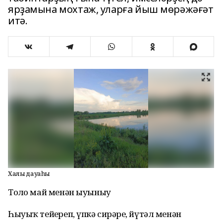
ярҙамына мохтаж, уларға йыш мөрәжәғәт
итә.
Халыҡ дауаһы
Тоҙло май менән ыуыныу
Һыуыҡ тейҙереп, үпкә сирҙәре, йүтәл менән