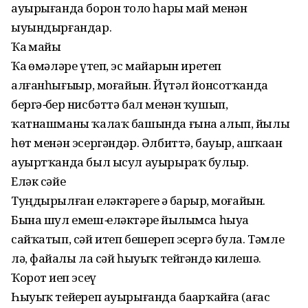
ауырығанда борон тоҙло һары май менән
ыуындырғандар.
Ҡаҙ майы
Ҡаҙ өмәләре үтеп, эс майҙарын иретеп
алғанһығыҙҙыр, моғайын. Йүтәл йонсотҡанда
бергә
-
бер нисбәттә бал менән ҡушып,
ҡатнашманы ҡалаҡ башында ғына алып, йылы
һөт менән эсергәндәр. Әлбиттә, бауыр, ашҡаҙан
ауыртҡанда был ысул ауырыраҡ булыр.
Еләк сәйе
Туңдырылған еләктәрегеҙ ҙә барҙыр, моғайын.
Бына шул емеш
-
еләктәрҙе йылымса һыуҙа
сайҡатып, сәй итеп бешереп эсергә була. Тәмле
лә, файҙалы ла сәй һыуыҡ тейгәндә килешә.
Ҡорот иҙеп эсеү
Һыуыҡ тейҙереп ауырығанда баҙарҡайға (ағас