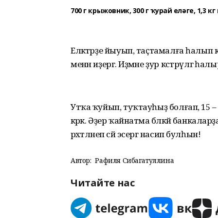
700 г крыжовник, 300 г ҡурай еләге, 1,3 кг
Еләктәрҙе йыуып, таҫта­мал­ға һалып к
менән иҙергә. Иҙмә­не ҙур кәстрүлгә һалы
Утҡа ҡуйып, туҡтауһыҙ болғап, 15 –
кәрәк. Әҙер ҡайнатма бәләкәй банкала
рәхәтләнеп сәй эсергә насип булһын!
Автор:
Рафиля Сибагатуллина
Читайте нас