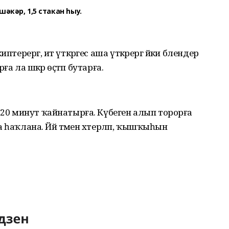
 шәкәр, 1,5 стакан һыу.
иптерергә, ит үткәргес аша үткәрергә йәки блендер
рға ла шәкәр өҫтәп бутарға.
 20 минут ҡай­на­тырға. Күбеген алып торорға
рҙа һаҡлана. Йәй тәмен хәтерләп, ҡышҡыһын