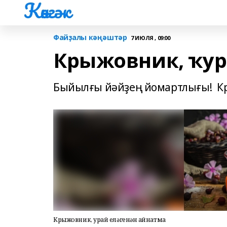
Көнгәк
Файҙалы кәңәштәр
7 ИЮЛЯ , 09:00
Крыжовник, ҡур
Быйылғы йәйҙең йомартлығы! К
Крыжовник, ҡурай еләгенән ҡайнатма