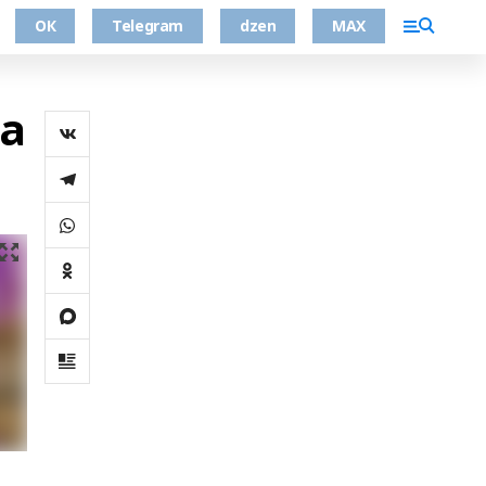
ОК
Telegram
dzen
MAX
а