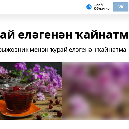
+22 °С
VK
Облачно
ай еләгенән ҡайнатм
рыжовник менән ҡурай еләгенән ҡайнатма