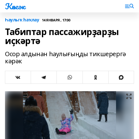
Көнгәк
Һаулыҡ һаҡлау
14 ЯНВАРЯ , 17:00
Табиптар пассажирҙарҙы
иҫкәртә
Осор алдынан һаулығыңды тикшерергә
кәрәк