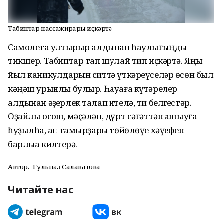
Табиптар пассажирҙарҙы иҫкәртә
Самолетҡа ултырыр алдынан һаулығыңды
тикшер. Табиптар тап шулай тип иҫкәртә. Яңы
йыл каникулдарын ситтә үткәреүселәр өсөн был
кәңәш урынлы булыр. Һауаға күтәрелер
алдынан әҙерлек талап ителә, ти белгестәр.
Оҙайлы осош, мәҫәлән, дүрт сәғәттән ашыуға
һуҙылһа, ҡан тамырҙары төйөлөүе хәүефен
барлыҡҡа килтерә.
Автор:
Гульназ Салаватова
Читайте нас