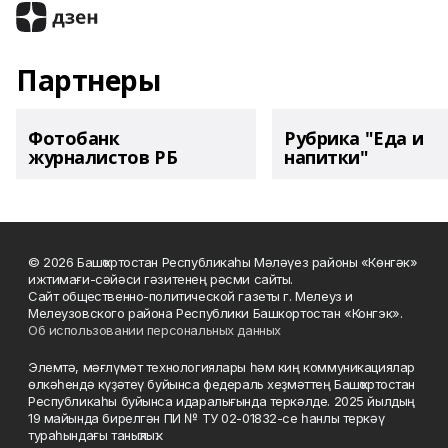
Партнеры
Фотобанк
Рубрика "Еда и
журналистов РБ
напитки"
© 2026 Башҡортостан Республикаһы Мәләүез районы «Көнгәк»
ижтимағи-сәйәси гәзитенең рәсми сайты.
Сайт общественно-политической газеты г. Мелеуз и
Мелеузовского района Республики Башкортостан «Конгэк».
Об использовании персональных данных
Элемтә, мәғлүмәт технологиялары һәм киң коммуникациялар
өлкәһендә күҙәтеү буйынса федераль хеҙмәттең Башҡортостан
Республикаһы буйынса идаралығында теркәлде. 2025 йылдың
19 майында бирелгән ПИ № ТУ 02-01832-се һанлы теркәү
тураһындағы таныҡлыҡ.