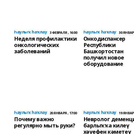
Һаулыҡ һаҡлау
Һаулыҡ һаҡлау
3 ФЕВРАЛЯ , 16:00
30 ЯНВАРЯ
Неделя профилактики
Онкодиспансер
онкологических
Республики
заболеваний
Башкортостан
получил новое
оборудование
Һаулыҡ һаҡлау
Һаулыҡ һаҡлау
20 ЯНВАРЯ , 17:00
19 ЯНВАРЯ
Почему важно
Невролог деменц
регулярно мыть руки?
барлыҡҡа килеү
хәүефен кәметеү