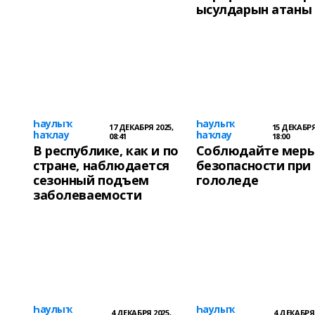
ысулдарын атаны
Һаулыҡ
Һаулыҡ
17 ДЕКАБРЯ 2025,
15 ДЕКАБРЯ
һаҡлау
һаҡлау
08:41
18:00
В республике, как и по
Соблюдайте мер
стране, наблюдается
безопасности при
сезонный подъем
гололеде
заболеваемости
Һаулыҡ
Һаулыҡ
4 ДЕКАБРЯ 2025,
4 ДЕКАБРЯ 