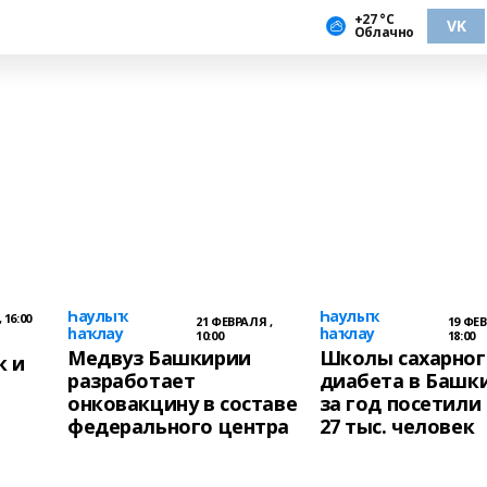
+27 °С
VK
Облачно
Һаулыҡ
Һаулыҡ
 16:00
21 ФЕВРАЛЯ ,
19 ФЕВ
һаҡлау
һаҡлау
10:00
18:00
Медвуз Башкирии
Школы сахарног
к и
разработает
диабета в Башк
онковакцину в составе
за год посетили
федерального центра
27 тыс. человек