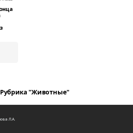
конца
а
з
Рубрика "Животные"
ова Л.А.