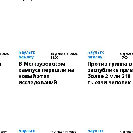
Һаулыҡ
Һаулыҡ
 2025,
15 ДЕКАБРЯ 2025,
5 ДЕКАБ
һаҡлау
һаҡлау
12:20
17:00
ы
В Межвузовском
Против гриппа в
кампусе перешли на
республике при
новый этап
более 2 млн 218
исследований
тысячи человек
Һаулыҡ
Һаулыҡ
2025,
3 ДЕКАБРЯ 2025,
1 ДЕКАБ