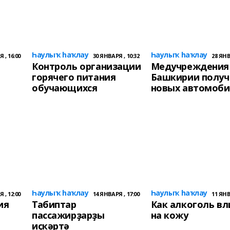
Һаулыҡ һаҡлау
Һаулыҡ һаҡлау
 , 16:00
30 ЯНВАРЯ , 10:32
28 ЯНВ
Контроль организации
Медучреждения
горячего питания
Башкирии получ
обучающихся
новых автомоби
Һаулыҡ һаҡлау
Һаулыҡ һаҡлау
 , 12:00
14 ЯНВАРЯ , 17:00
11 ЯНВ
ия
Табиптар
Как алкоголь вл
пассажирҙарҙы
на кожу
иҫкәртә