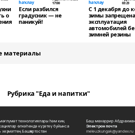
һаҡлау
һаҡлау
17:00
03:23
ухни
Если разбился
С 1 декабря до 
ь о
градусник — не
зимы запрещен
ения
паникуй!
эксплуатация
автомобилей бе
зимней резины
е материалы
Рубрика "Еда и напитки"
мәғлүмәт технологиялары һәм киң
Баш мөхәррир Абдрахман
ациялар өлкәһендә күҙәтеү буйынса
Электрон почта
 хеҙмәттең Башҡортостан
meleuzkungak@yandex.ru