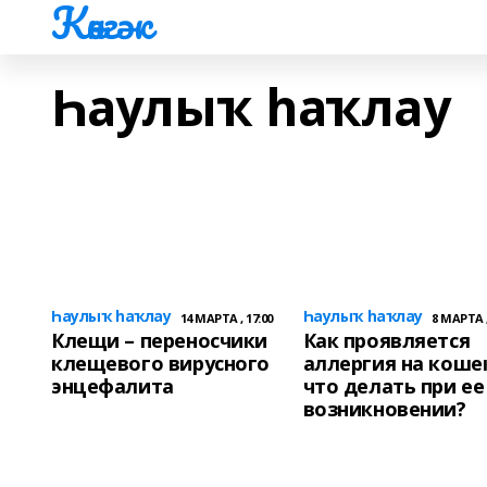
Көнгәк
Һаулыҡ һаҡлау
Һаулыҡ һаҡлау
Һаулыҡ һаҡлау
14 МАРТА , 17:00
8 МАРТА ,
Клещи – переносчики
Как проявляется
клещевого вирусного
аллергия на коше
энцефалита
что делать при ее
возникновении?