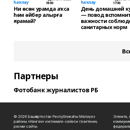
һаҡлау
һаҡлау
18:00
17:00
Ни өсөн урамда аҡса
День домашней к
һәм әйбер алырға
— повод вспомнит
ярамай?
важности соблюд
санитарных норм
Вс
Партнеры
Фотобанк журналистов РБ
© 2026 Башҡортостан Республикаһы Мәләүез
Элемтә, 
районы «Көнгәк» ижтимағи-сәйәси гәзитенең
коммуник
рәсми сайты.
федераль