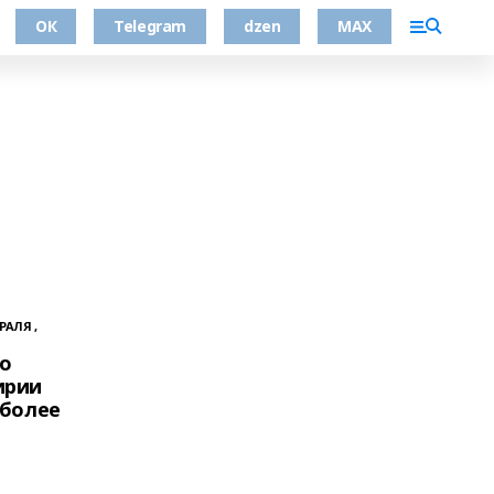
ОК
Telegram
dzen
MAX
РАЛЯ ,
о
ирии
 более