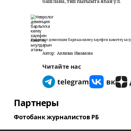
башлана, тип һығымта яһай ул.
Невролог деменция барлыҡҡа килеү хәүефен кәметеү ы
Автор:
Аклима Имамова
Читайте нас
Партнеры
Фотобанк журналистов РБ