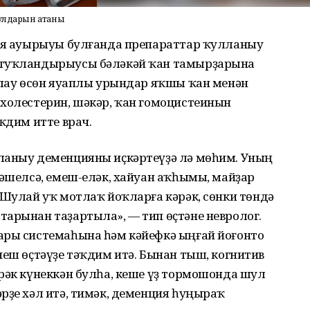
сулдарын атаны
ния ауырыуы булғанда препараттар ҡулланыу
 туҡландырыусы бәләкәй ҡан тамырҙарына
атлау өсөн яуаплы урындар яҡшы ҡан менән
 холестерин, шәкәр, ҡан гомоцистеинын
ҡдим итте врач.
ланыу деменцияны иҫкәртеүҙә лә мөһим. Уның
йәшелсә, емеш-еләк, хайуан аҡһымы, майҙар
"Шулай уҡ мотлаҡ йоҡларға кәрәк, сөнки төндә
тарынан таҙартыла», — тип өҫтәне невролог.
ары системаһына һәм кәйефкә ыңғай йоғонто
неш өҫтәүҙе тәҡдим итә. Бынан тыш, когнитив
рәк күнеккән булһа, кеше үҙ тормошонда шул
рҙе хәл итә, тимәк, деменция һуңыраҡ