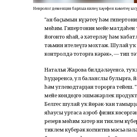
Невролог деменция барлыҡҡа килеү хәүефен кәметеү ы
"Ҡан баҫымын күҙәтеү һәм гиперто
мөһим. Гипертония мейе матдәһен
йоғонто яһай, ә хәтерләү һәм ҡаб
тәьмин ителеүгә мохтаж. Шулай уҡ
контролдә тоторға кәрәк», — тип тә
Наталья Жарова билдәләүенсә, туҡ
һүҙҙәренсә, ул баланслы булырға, 
һәм углеводтарҙан торорға тейеш. 
мейе көндөҙгө эшмәкәрлек продукт
Белгес шулай уҡ йөрәк-ҡан тамырҙ
яһаусы уртаса аэроб физик көсөргә
резерв мөһим хәтер ни тиклем күбе
тиклем күберәк когнитив мәсьәләлә