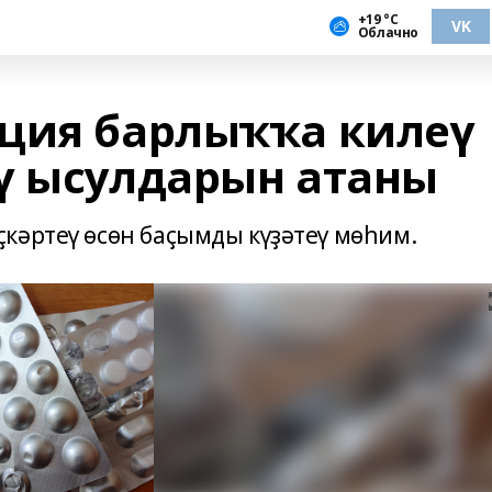
+19 °С
VK
Облачно
ция барлыҡҡа килеү
ү ысулдарын атаны
кәртеү өсөн баҫымды күҙәтеү мөһим.