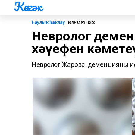
Көнгәк
Һаулыҡ һаҡлау
19 ЯНВАРЯ , 12:00
Невролог демен
хәүефен кәмете
Невролог Жарова: деменцияны иҫ