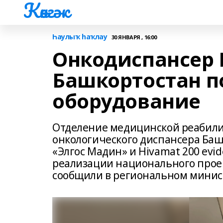
Көнгәк
Һаулыҡ һаҡлау
30 ЯНВАРЯ , 16:00
Онкодиспансер 
Башкортостан п
оборудование
Отделение медицинской реабили
онкологического диспансера Ба
«Элгос Мадин» и Hivamat 200 evi
реализации национального прое
сообщили в региональном минис