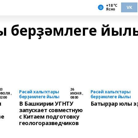
+18 °С
VK
Ясно
ы берҙәмлеге йыл
13
26
Рәсәй халыҡтары
Рәсәй халыҡтары
ИЮЛЯ ,
ИЮНЯ ,
берҙәмлеге йылы
берҙәмлеге йылы
12:00
08:00
и
В Башкирии УГНТУ
Батырҙар юлы э
запускает совместную
ве
с Китаем подготовку
геологоразведчиков