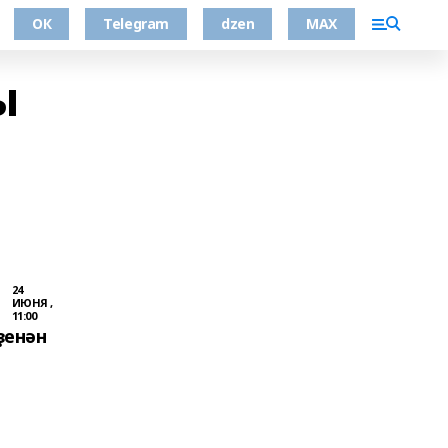
ОК
Telegram
dzen
MAX
ы
24
ИЮНЯ ,
11:00
ҙенән