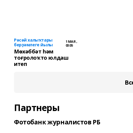
Рәсәй халыҡтары
1 МАЯ ,
берҙәмлеге йылы
03:05
Мөхәббәт һәм
тоғролоҡто юлдаш
итеп
Вс
Партнеры
Фотобанк журналистов РБ