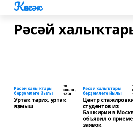
Көнгәк
Рәсәй халыҡтар
28
Рәсәй халыҡтары
Рәсәй халыҡтары
ИЮЛЯ ,
берҙәмлеге йылы
берҙәмлеге йылы
12:00
Уртаҡ тарих, уртаҡ
Центр стажировк
яҙмыш
студентов из
Башкирии в Моск
объявил о приеме
заявок