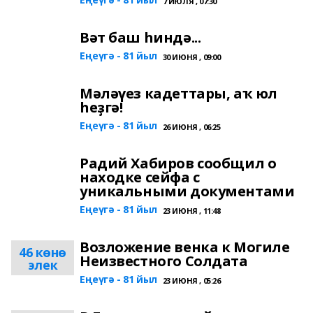
7 ИЮЛЯ , 07:30
Вәт баш һиндә...
Еңеүгә - 81 йыл
30 ИЮНЯ , 09:00
Мәләүез кадеттары, аҡ юл
һеҙгә!
Еңеүгә - 81 йыл
26 ИЮНЯ , 06:25
Радий Хабиров сообщил о
находке сейфа с
уникальными документами
Еңеүгә - 81 йыл
23 ИЮНЯ , 11:48
Возложение венка к Могиле
46 көнө
Неизвестного Солдата
элек
Еңеүгә - 81 йыл
23 ИЮНЯ , 05:26