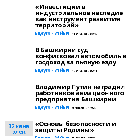
«Инвестиции в
индустриальное наследие
как инструмент развития
территорий»
Еңеүгә - 81 йыл
11 ИЮЛЯ , 07:15
В Башкирии суд
конфисковал автомобиль в
госдоход за пьяную езду
Еңеүгә - 81 йыл
10 ИЮЛЯ , 05:11
Владимир Путин наградил
работников авиационного
предприятия Башкирии
Еңеүгә - 81 йыл
9 ИЮЛЯ , 11:54
«Основы безопасности и
32 көнө
защиты Родины»
элек
Еңеүгә - 81 йыл