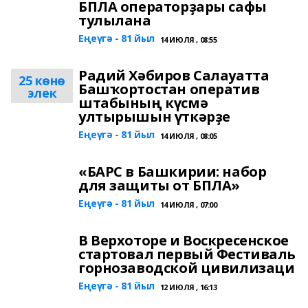
БПЛА операторҙары сафы
тулылана
Еңеүгә - 81 йыл
14 ИЮЛЯ , 08:55
Радий Хәбиров Салауатта
25 көнө
Башҡортостан оператив
элек
штабының күсмә
ултырышын үткәрҙе
Еңеүгә - 81 йыл
14 ИЮЛЯ , 08:05
«БАРС в Башкирии: набор
для защиты от БПЛА»
Еңеүгә - 81 йыл
14 ИЮЛЯ , 07:00
В Верхоторе и Воскресенское
стартовал первый Фестиваль
горнозаводской цивилизаци
Еңеүгә - 81 йыл
12 ИЮЛЯ , 16:13