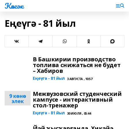
Көнгәк
Еңеүгә - 81 йыл
В Башкирии производство
топлива снижаться не будет
– Хабиров
Еңеүгә - 81 йыл
3 АВГУСТА , 10:57
Межвузовский студенческий
9 көнө
кампусе - интерактивный
элек
стол-тренажер
Еңеүгә - 81 йыл
30 ИЮЛЯ , 05:44
Йәй ҡыҫҡарғанда. Хикәйә.