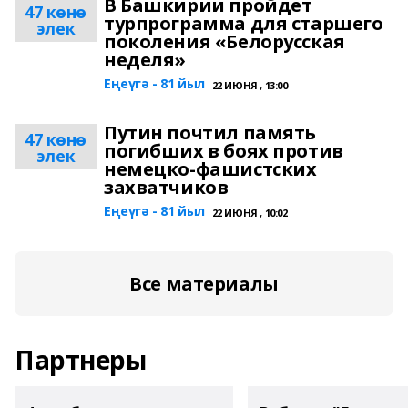
В Башкирии пройдет
47 көнө
турпрограмма для старшего
элек
поколения «Белорусская
неделя»
Еңеүгә - 81 йыл
22 ИЮНЯ , 13:00
Путин почтил память
47 көнө
погибших в боях против
элек
немецко-фашистских
захватчиков
Еңеүгә - 81 йыл
22 ИЮНЯ , 10:02
Все материалы
Партнеры