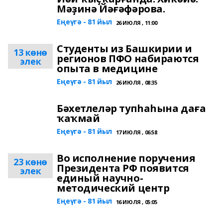
Мәҙинә Йәғәфәрова.
Еңеүгә - 81 йыл
26 ИЮЛЯ , 11:00
Студенты из Башкирии и
13 көнө
регионов ПФО набираются
элек
опыта в медицине
Еңеүгә - 81 йыл
26 ИЮЛЯ , 08:35
Бәхетлеләр тупһаһына даға
ҡаҡмай
Еңеүгә - 81 йыл
17 ИЮЛЯ , 06:58
Во исполнение поручения
23 көнө
Президента РФ появится
элек
единый научно-
методический центр
Еңеүгә - 81 йыл
16 ИЮЛЯ , 05:05