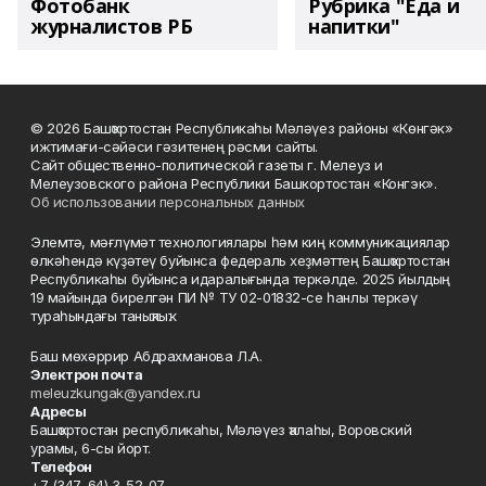
Фотобанк
Рубрика "Еда и
журналистов РБ
напитки"
© 2026 Башҡортостан Республикаһы Мәләүез районы «Көнгәк»
ижтимағи-сәйәси гәзитенең рәсми сайты.
Сайт общественно-политической газеты г. Мелеуз и
Мелеузовского района Республики Башкортостан «Конгэк».
Об использовании персональных данных
Элемтә, мәғлүмәт технологиялары һәм киң коммуникациялар
өлкәһендә күҙәтеү буйынса федераль хеҙмәттең Башҡортостан
Республикаһы буйынса идаралығында теркәлде. 2025 йылдың
19 майында бирелгән ПИ № ТУ 02-01832-се һанлы теркәү
тураһындағы таныҡлыҡ.
Баш мөхәррир Абдрахманова Л.А.
Электрон почта
meleuzkungak@yandex.ru
Адресы
Башҡортостан республикаһы, Мәләүез ҡалаһы, Воровский
урамы, 6-сы йорт.
Телефон
+7 (347-64) 3-52-07