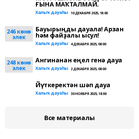
ҒЫНА МАҠТАЛМАЙ.
Халыҡ дауаһы
10 ДЕКАБРЯ 2025, 18:00
Бауырыңды дауала! Арзан
246 көнө
һәм файҙалы ысул!
элек
Халыҡ дауаһы
4 ДЕКАБРЯ 2025, 08:00
Ангинанан еңел генә дауа
248 көнө
элек
Халыҡ дауаһы
2 ДЕКАБРЯ 2025, 08:00
Йүткеректән шәп дауа
Халыҡ дауаһы
30 НОЯБРЯ 2025, 18:00
Все материалы