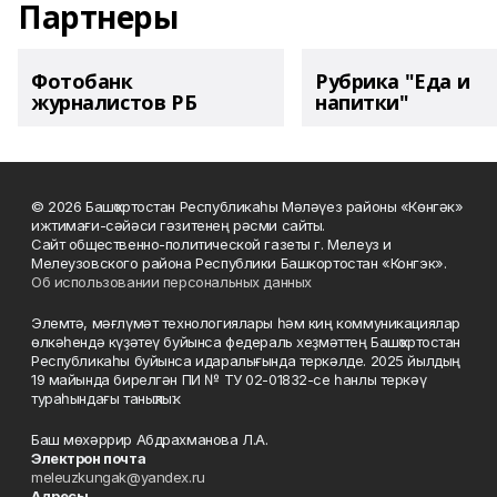
Партнеры
Фотобанк
Рубрика "Еда и
журналистов РБ
напитки"
© 2026 Башҡортостан Республикаһы Мәләүез районы «Көнгәк»
ижтимағи-сәйәси гәзитенең рәсми сайты.
Сайт общественно-политической газеты г. Мелеуз и
Мелеузовского района Республики Башкортостан «Конгэк».
Об использовании персональных данных
Элемтә, мәғлүмәт технологиялары һәм киң коммуникациялар
өлкәһендә күҙәтеү буйынса федераль хеҙмәттең Башҡортостан
Республикаһы буйынса идаралығында теркәлде. 2025 йылдың
19 майында бирелгән ПИ № ТУ 02-01832-се һанлы теркәү
тураһындағы таныҡлыҡ.
Баш мөхәррир Абдрахманова Л.А.
Электрон почта
meleuzkungak@yandex.ru
Адресы