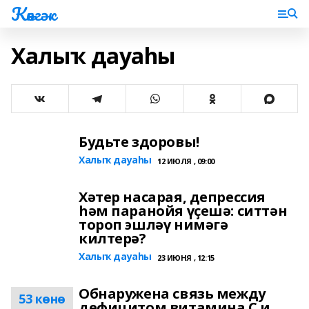
Көнгәк
Халыҡ дауаһы
Будьте здоровы!
Халыҡ дауаһы
12 ИЮЛЯ , 09:00
Хәтер насарая, депрессия
һәм паранойя үҫешә: ситтән
тороп эшләү нимәгә
килтерә?
Халыҡ дауаһы
23 ИЮНЯ , 12:15
Обнаружена связь между
53 көнө
дефицитом витамина C и