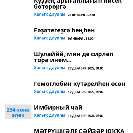
Күҙҙең арығанлығын нисек
бөтөрөргә
Халыҡ дауаһы
23 ЯНВАРЯ , 02:30
Ғәҙәтегеҙгә һеңһен
Халыҡ дауаһы
9 ЯНВАРЯ , 11:00
Шулаййй, мин дә сирләп
тора инем...
Халыҡ дауаһы
27 ДЕКАБРЯ 2025, 08:00
Гемоглобин күтәрелһен өсөн
Халыҡ дауаһы
17 ДЕКАБРЯ 2025, 01:05
Имбирный чай
234 көнө
элек
Халыҡ дауаһы
16 ДЕКАБРЯ 2025, 07:00
МӘТРҮШКӘЛЕ СӘЙҘӘР ЮҠҠА