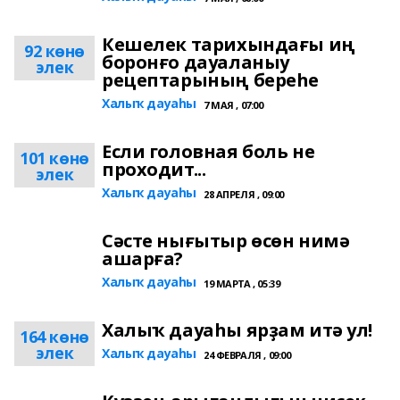
Кешелек тарихындағы иң
92 көнө
боронғо дауаланыу
элек
рецептарының береһе
Халыҡ дауаһы
7 МАЯ , 07:00
Если головная боль не
101 көнө
проходит...
элек
Халыҡ дауаһы
28 АПРЕЛЯ , 09:00
Сәсте нығытыр өсөн нимә
ашарға?
Халыҡ дауаһы
19 МАРТА , 05:39
Халыҡ дауаһы ярҙам итә ул!
164 көнө
элек
Халыҡ дауаһы
24 ФЕВРАЛЯ , 09:00