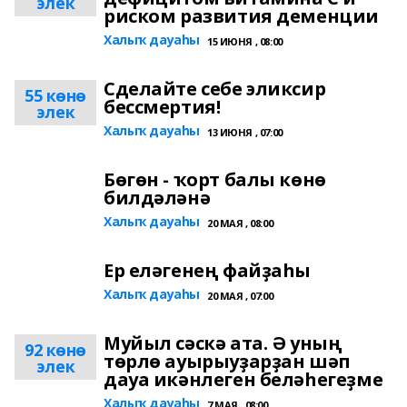
элек
риском развития деменции
Халыҡ дауаһы
15 ИЮНЯ , 08:00
Сделайте себе эликсир
55 көнө
бессмертия!
элек
Халыҡ дауаһы
13 ИЮНЯ , 07:00
Бөгөн - ҡорт балы көнө
билдәләнә
Халыҡ дауаһы
20 МАЯ , 08:00
Ер еләгенең файҙаһы
Халыҡ дауаһы
20 МАЯ , 07:00
Муйыл сәскә ата. Ә уның
92 көнө
төрлө ауырыуҙарҙан шәп
элек
дауа икәнлеген беләһегеҙме
Халыҡ дауаһы
7 МАЯ , 08:00